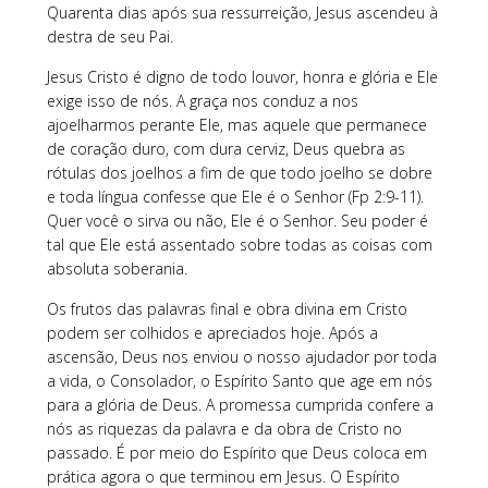
Quarenta dias após sua ressurreição, Jesus ascendeu à
destra de seu Pai.
Jesus Cristo é digno de todo louvor, honra e glória e Ele
exige isso de nós. A graça nos conduz a nos
ajoelharmos perante Ele, mas aquele que permanece
de coração duro, com dura cerviz, Deus quebra as
rótulas dos joelhos a fim de que todo joelho se dobre
e toda língua confesse que Ele é o Senhor (Fp 2:9-11).
Quer você o sirva ou não, Ele é o Senhor. Seu poder é
tal que Ele está assentado sobre todas as coisas com
absoluta soberania.
Os frutos das palavras final e obra divina em Cristo
podem ser colhidos e apreciados hoje. Após a
ascensão, Deus nos enviou o nosso ajudador por toda
a vida, o Consolador, o Espírito Santo que age em nós
para a glória de Deus. A promessa cumprida confere a
nós as riquezas da palavra e da obra de Cristo no
passado. É por meio do Espírito que Deus coloca em
prática agora o que terminou em Jesus. O Espírito