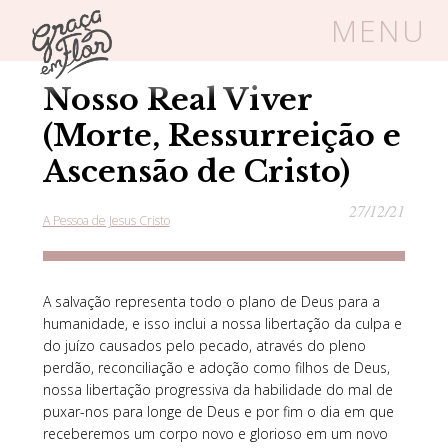
MENU
Home
/
Blog
/
A Pessoa de Jesus Cristo
Nosso Real Viver
Um espaço seguro onde mulheres
cristãs podem florescer em Cristo
(Morte, Ressurreição e
Ascensão de Cristo)
27/12/21
A Pessoa de Jesus Cristo
Livros
Carrinho
Login
BLOG
A salvação representa todo o plano de Deus para a
humanidade, e isso inclui a nossa libertação da culpa e
do juízo causados pelo pecado, através do pleno
SOBRE
perdão, reconciliação e adoção como filhos de Deus,
nossa libertação progressiva da habilidade do mal de
puxar-nos para longe de Deus e por fim o dia em que
FRUTÍFERAS
receberemos um corpo novo e glorioso em um novo