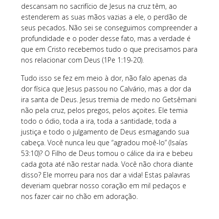
descansam no sacrifício de Jesus na cruz têm, ao
estenderem as suas mãos vazias a ele, o perdão de
seus pecados. Não sei se conseguimos compreender a
profundidade e o poder desse fato, mas a verdade é
que em Cristo recebemos tudo o que precisamos para
nos relacionar com Deus (1Pe 1:19-20).
Tudo isso se fez em meio à dor, não falo apenas da
dor física que Jesus passou no Calvário, mas a dor da
ira santa de Deus. Jesus tremia de medo no Getsêmani
não pela cruz, pelos pregos, pelos açoites. Ele temia
todo o ódio, toda a ira, toda a santidade, toda a
justiça e todo o julgamento de Deus esmagando sua
cabeça. Você nunca leu que “agradou moê-lo” (Isaías
53:10)? O Filho de Deus tomou o cálice da ira e bebeu
cada gota até não restar nada. Você não chora diante
disso? Ele morreu para nos dar a vida! Estas palavras
deveriam quebrar nosso coração em mil pedaços e
nos fazer cair no chão em adoração.