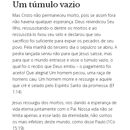
Um túmulo vazio
Mas Cristo não permaneceu morto, pois se assim fora
não haveria qualquer esperança. Deus reivindicou Seu
filho, ressuscitando-o dentre os mortos e ao
ressuscitá-lo fixou seu selo e declarou que seu
sacrifício foi suficiente para expiar os pecados de seu
povo. Pela manhã do terceiro dia o sepulcro se abriu. A
pedra lançada serviu não para que Jesus saísse, mas
para que o mundo entrasse e visse o túmulo vazio, o
qual foi o recibo que Deus emitiu – o pagamento foi
aceito! Que alegria! Um homem pecou, uma raça de
homens caiu. Um homem morre e ressurge e aquele
que crê é selado pelo Espírito Santo da promessa. (Ef
1:14)
Jesus ressurgiu dos mortos, nos dando a esperança de
vida eterna juntamente com o Pai. Nossa vida não se
limita apenas a esse lado da eternidade, não somos
os mais infelizes deste mundo, como disse Paulo (1Co
15:19).