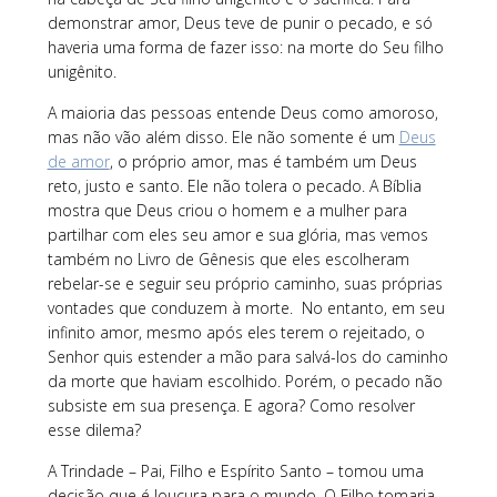
demonstrar amor, Deus teve de punir o pecado, e só
haveria uma forma de fazer isso: na morte do Seu filho
unigênito.
A maioria das pessoas entende Deus como amoroso,
mas não vão além disso. Ele não somente é um
Deus
de amor
, o próprio amor, mas é também um Deus
reto, justo e santo. Ele não tolera o pecado. A Bíblia
mostra que Deus criou o homem e a mulher para
partilhar com eles seu amor e sua glória, mas vemos
também no Livro de Gênesis que eles escolheram
rebelar-se e seguir seu próprio caminho, suas próprias
vontades que conduzem à morte. No entanto, em seu
infinito amor, mesmo após eles terem o rejeitado, o
Senhor quis estender a mão para salvá-los do caminho
da morte que haviam escolhido. Porém, o pecado não
subsiste em sua presença. E agora? Como resolver
esse dilema?
A Trindade – Pai, Filho e Espírito Santo – tomou uma
decisão que é loucura para o mundo. O Filho tomaria