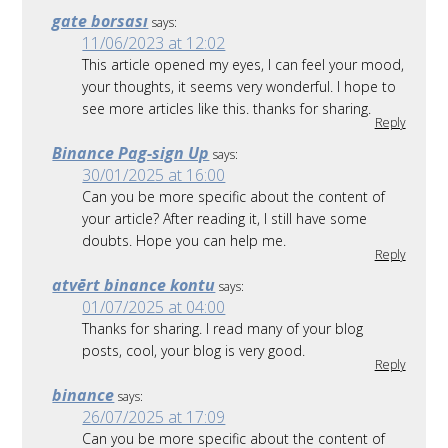
gate borsası
says:
11/06/2023 at 12:02
This article opened my eyes, I can feel your mood,
your thoughts, it seems very wonderful. I hope to
see more articles like this. thanks for sharing.
Reply
Binance Pag-sign Up
says:
30/01/2025 at 16:00
Can you be more specific about the content of
your article? After reading it, I still have some
doubts. Hope you can help me.
Reply
atvērt binance kontu
says:
01/07/2025 at 04:00
Thanks for sharing. I read many of your blog
posts, cool, your blog is very good.
Reply
binance
says:
26/07/2025 at 17:09
Can you be more specific about the content of