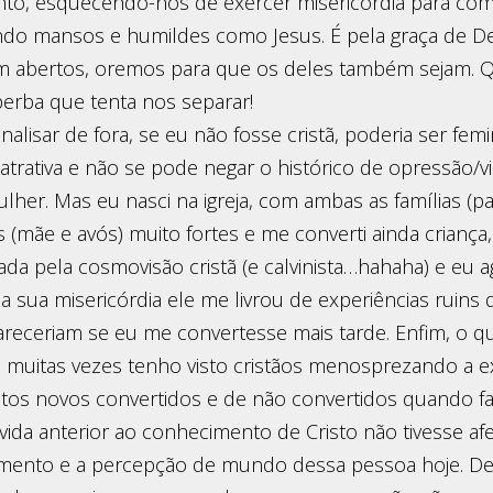
anto, esquecendo-nos de exercer misericórdia para co
ndo mansos e humildes como Jesus. É pela graça de 
m abertos, oremos para que os deles também sejam. 
berba que tenta nos separar!
alisar de fora, se eu não fosse cristã, poderia ser femin
atrativa e não se pode negar o histórico de opressão/v
lher. Mas eu nasci na igreja, com ambas as famílias (pa
 (mãe e avós) muito fortes e me converti ainda criança
ada pela cosmovisão cristã (e calvinista…hahaha) e eu 
a sua misericórdia ele me livrou de experiências ruins 
receriam se eu me convertesse mais tarde. Enfim, o q
e muitas vezes tenho visto cristãos menosprezando a e
itos novos convertidos e de não convertidos quando f
vida anterior ao conhecimento de Cristo não tivesse af
mento e a percepção de mundo dessa pessoa hoje. Deu