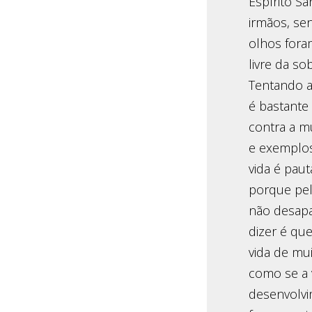
Espírito S
irmãos, se
olhos fora
livre da so
Tentando an
é bastante 
contra a mu
e exemplos
vida é paut
porque pel
não desapa
dizer é qu
vida de mu
como se a 
desenvolvi