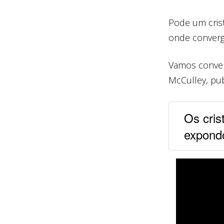
Pode um crist
onde converg
Vamos conver
McCulley, pub
Os cris
expond