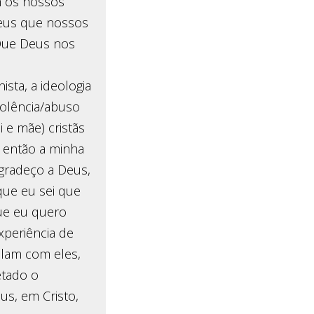
m os nossos
Deus que nossos
Que Deus nos
ista, a ideologia
iolência/abuso
i e mãe) cristãs
, então a minha
agradeço a Deus,
que eu sei que
ue eu quero
xperiência de
alam com eles,
etado o
s, em Cristo,