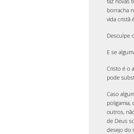
faz novas 
borracha n
vida cristã
Desculpe o
E se algum
Cristo é o 
pode subst
Caso algum
poligamia, 
outros, nã
de Deus so
desejo do s