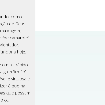
mundo, como
tação de Deus
uma viagem,
do “de camarote”
rientador.
unciona hoje.
e o mais rápido
 algum “irmão”
el e virtuosa e
izer é que na
ssoas que possam
do ou