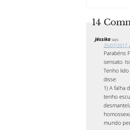
14 Com
Jéssika
says:
25/07/2017 a
Parabéns F
sensato. I
Tenho lido
disse:
1) A falha
tenho escu
desmantela
homossexua
mundo perf