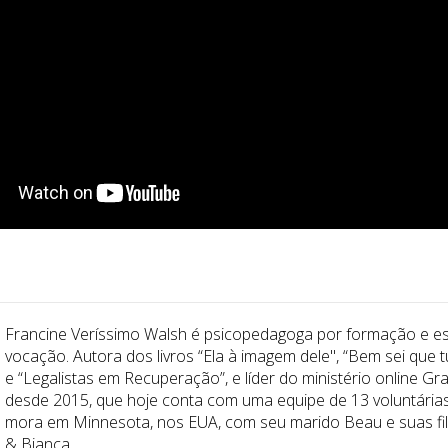
Francine Veríssimo Walsh é psicopedagoga por formação e es
vocação. Autora dos livros “Ela à imagem dele", “Bem sei que 
e “Legalistas em Recuperação”, e líder do ministério online Gr
desde 2015, que hoje conta com uma equipe de 13 voluntárias
mora em Minnesota, nos EUA, com seu marido Beau e suas fil
& Bianca.