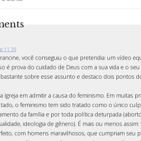
ments
t 11:39
rancine, você conseguiu o que pretendia: um vídeo equ
sso é prova do cuidado de Deus com a sua vida e o seu 
 bastante sobre esse assunto e destaco dois pontos d
 da Igreja em admitir a causa do feminismo. Em muitas 
tado, o feminismo tem sido tratado como o único cul
mento da família e por toda política deturpada (aborto
lidade, ideologia de gênero). É mais ou menos assim:
eito, com homens maravilhosos, que cumpriam seu p