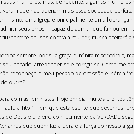
m suas mulheres, mas, de repente, algumas mulheres h
olveram que não queriam mais essa sociedade perfeita,
feminismo. Uma Igreja e principalmente uma liderança 
 admitir seus erros, incapaz de admitir que falhou em 
itiu/permite abusos contra a mulher; nunca aceitará a 
erdoa sempre, por sua graça e infinita misericórdia, m
 seu pecado, arrepender-se e corrigir-se. Como me ar
se não reconheço o meu pecado de omissão e inércia fre
 do outro?
para com as feministas. Hoje em dia, muitos crentes t
e Paulo a Tito 1.1 em que está escrito que devemos “pr
tos de Deus e o pleno conhecimento da VERDADE seg
Achamos que quem faz a obra é a força do nosso arg