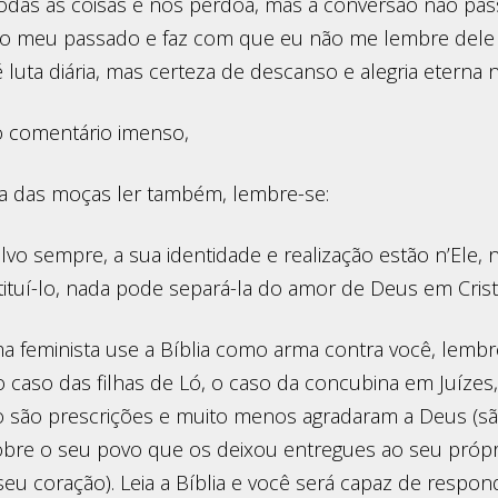
todas as coisas e nos perdoa, mas a conversão não pa
o meu passado e faz com que eu não me lembre dele 
 é luta diária, mas certeza de descanso e alegria eterna 
 comentário imenso,
a das moças ler também, lembre-se:
alvo sempre, a sua identidade e realização estão n’Ele, 
ituí-lo, nada pode separá-la do amor de Deus em Crist
a feminista use a Bíblia como arma contra você, lembr
o caso das filhas de Ló, o caso da concubina em Juízes
o são prescrições e muito menos agradaram a Deus (são
bre o seu povo que os deixou entregues ao seu própr
eu coração). Leia a Bíblia e você será capaz de respon