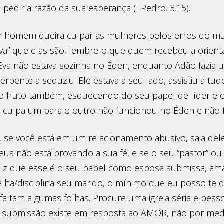
pedir a razão da sua esperança (I Pedro. 3.15).
m homem queira culpar as mulheres pelos erros do 
 Eva” que elas são, lembre-o que quem recebeu a orien
 Eva não estava sozinha no Éden, enquanto Adão fazia 
rpente a seduziu. Ele estava a seu lado, assistiu a tu
 fruto também, esquecendo do seu papel de líder e o
 culpa um para o outro não funcionou no Éden e não f
, se você está em um relacionamento abusivo, saia del
eus não está provando a sua fé, e se o seu “pastor” ou
diz que esse é o seu papel como esposa submissa, amáv
lha/disciplina seu marido, o mínimo que eu posso te d
e faltam algumas folhas. Procure uma igreja séria e pe
 A submissão existe em resposta ao AMOR, não por me