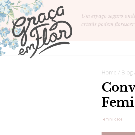
Um espaço seguro ond
cristãs podem florescer
Home
/
Blog
Conv
Femi
Feminilidade