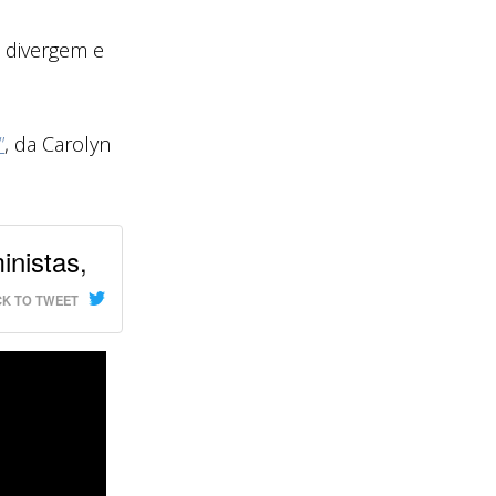
o divergem e
”
, da Carolyn
inistas,
CK TO TWEET