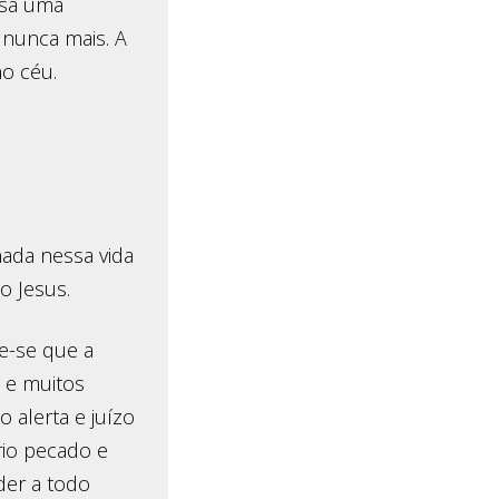
ssa uma
nunca mais. A
no céu.
nada nessa vida
o Jesus.
e-se que a
, e muitos
 alerta e juízo
io pecado e
der a todo