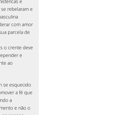
istéricas e
 se rebelaram e
masculina
liderar com amor
sua parcela de
as o crente deve
repender e
nte ao
êm se esquecido
omover a fé que
undo a
umento e não o