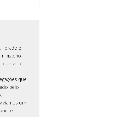
ilibrado e
ministério.
o que você
pregações que
pado pelo
,
 vivíamos um
apel e