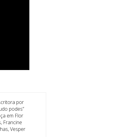
critora por
tudo podes”
aça em Flor
, Francine
has, Vesper