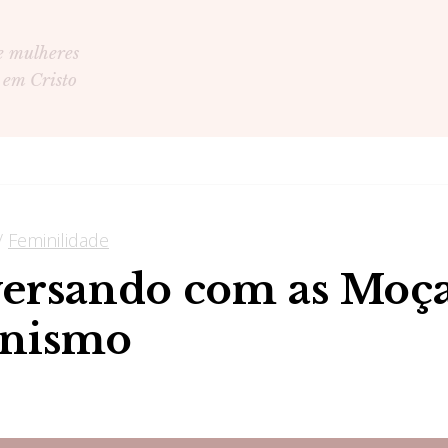
e mulheres
 em Cristo
/
Feminilidade
ersando com as Moça
nismo