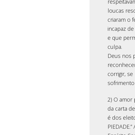
respeitava
loucas res
criaram o 
incapaz de
e que perm
culpa.
Deus nos p
reconhecer
corrigir, 
sofrimento
2) O amor 
da carta d
é dos elei
PIEDADE.” 