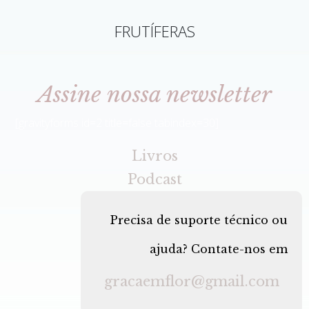
FRUTÍFERAS
Assine nossa newsletter
[gravityforms id=2 title=false tabindex=30]
Livros
Podcast
Precisa de suporte técnico ou
ajuda? Contate-nos em
gracaemflor@gmail.com