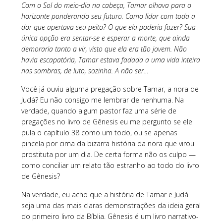
Com o Sol do meio-dia na cabeça, Tamar olhava para o
horizonte ponderando seu futuro. Como lidar com toda a
dor que apertava seu peito? O que ela poderia fazer? Sua
única opção era sentar-se e esperar a morte, que ainda
demoraria tanto a vir, visto que ela era tão jovem. Não
havia escapatória, Tamar estava fadada a uma vida inteira
nas sombras, de luto, sozinha. A não ser…
Você já ouviu alguma pregação sobre Tamar, a nora de
Judá? Eu não consigo me lembrar de nenhuma. Na
verdade, quando algum pastor faz uma série de
pregações no livro de Gênesis eu me pergunto se ele
pula o capítulo 38 como um todo, ou se apenas
pincela por cima da bizarra história da nora que virou
prostituta por um dia. De certa forma não os culpo —
como conciliar um relato tão estranho ao todo do livro
de Gênesis?
Na verdade, eu acho que a história de Tamar e Judá
seja uma das mais claras demonstrações da ideia geral
do primeiro livro da Bíblia. Gênesis é um livro narrativo-