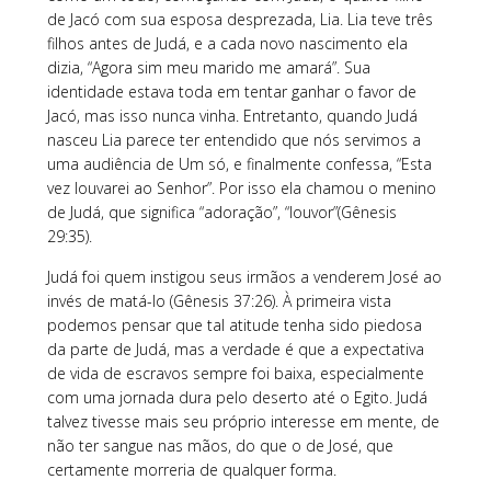
de Jacó com sua esposa desprezada, Lia. Lia teve três
filhos antes de Judá, e a cada novo nascimento ela
dizia, “Agora sim meu marido me amará”. Sua
identidade estava toda em tentar ganhar o favor de
Jacó, mas isso nunca vinha. Entretanto, quando Judá
nasceu Lia parece ter entendido que nós servimos a
uma audiência de Um só, e finalmente confessa, “Esta
vez louvarei ao Senhor”. Por isso ela chamou o menino
de Judá, que significa “adoração”, “louvor”(Gênesis
29:35).
Judá foi quem instigou seus irmãos a venderem José ao
invés de matá-lo (Gênesis 37:26). À primeira vista
podemos pensar que tal atitude tenha sido piedosa
da parte de Judá, mas a verdade é que a expectativa
de vida de escravos sempre foi baixa, especialmente
com uma jornada dura pelo deserto até o Egito. Judá
talvez tivesse mais seu próprio interesse em mente, de
não ter sangue nas mãos, do que o de José, que
certamente morreria de qualquer forma.