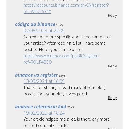
https://accounts.binance.com/zh-CN/register?
ref=WTOZ531Y
Reply
código da binance
says:
07/05/2023 at 22:09
Can you be more specific about the content of
your article? After reading it, I still have some
doubts. Hope you can help me.
https://www.binance.com/pt-BR/register?
ref=RQUR4BEO
Reply
binance us register
says:
13/09/2024 at 16:09
Thanks for sharing. I read many of your blog
posts, cool, your blog is very good.
Reply
binance referencní kód
says:
19/02/2025 at 18:24
Your article helped me a lot, is there any more
related content? Thanks!