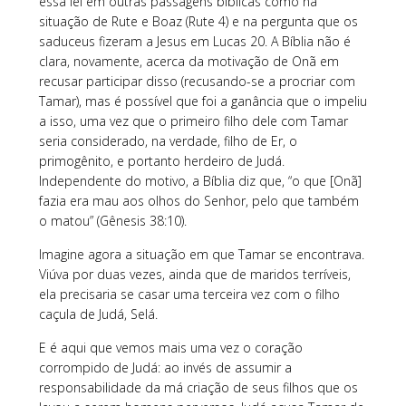
essa lei em outras passagens bíblicas como na
situação de Rute e Boaz (Rute 4) e na pergunta que os
saduceus fizeram a Jesus em Lucas 20. A Bíblia não é
clara, novamente, acerca da motivação de Onã em
recusar participar disso (recusando-se a procriar com
Tamar), mas é possível que foi a ganância que o impeliu
a isso, uma vez que o primeiro filho dele com Tamar
seria considerado, na verdade, filho de Er, o
primogênito, e portanto herdeiro de Judá.
Independente do motivo, a Bíblia diz que, “o que [Onã]
fazia era mau aos olhos do Senhor, pelo que também
o matou” (Gênesis 38:10).
Imagine agora a situação em que Tamar se encontrava.
Viúva por duas vezes, ainda que de maridos terríveis,
ela precisaria se casar uma terceira vez com o filho
caçula de Judá, Selá.
E é aqui que vemos mais uma vez o coração
corrompido de Judá: ao invés de assumir a
responsabilidade da má criação de seus filhos que os