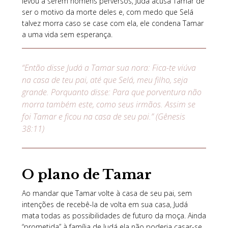
levou a serem homens perversos, Judá acusa Tamar de
ser o motivo da morte deles e, com medo que Selá
talvez morra caso se case com ela, ele condena Tamar
a uma vida sem esperança.
“Então disse Judá a Tamar sua nora: Fica-te viúva
na casa de teu pai, até que Selá, meu filho, seja
grande. Porquanto disse: Para que porventura não
morra também este, como seus irmãos. Assim se
foi Tamar e ficou na casa de seu pai.” (Gênesis
38:11)
O plano de Tamar
Ao mandar que Tamar volte à casa de seu pai, sem
intenções de recebê-la de volta em sua casa, Judá
mata todas as possibilidades de futuro da moça. Ainda
“prometida” à família de Judá ela não poderia casar-se