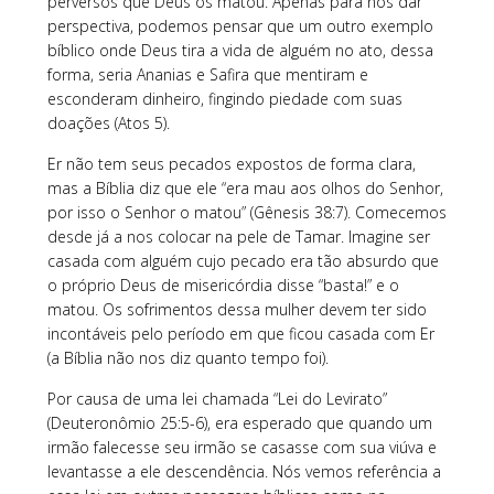
perversos que Deus os matou. Apenas para nos dar
perspectiva, podemos pensar que um outro exemplo
bíblico onde Deus tira a vida de alguém no ato, dessa
forma, seria Ananias e Safira que mentiram e
esconderam dinheiro, fingindo piedade com suas
doações (Atos 5).
Er não tem seus pecados expostos de forma clara,
mas a Bíblia diz que ele “era mau aos olhos do Senhor,
por isso o Senhor o matou” (Gênesis 38:7). Comecemos
desde já a nos colocar na pele de Tamar. Imagine ser
casada com alguém cujo pecado era tão absurdo que
o próprio Deus de misericórdia disse “basta!” e o
matou. Os sofrimentos dessa mulher devem ter sido
incontáveis pelo período em que ficou casada com Er
(a Bíblia não nos diz quanto tempo foi).
Por causa de uma lei chamada “Lei do Levirato”
(Deuteronômio 25:5-6), era esperado que quando um
irmão falecesse seu irmão se casasse com sua viúva e
levantasse a ele descendência. Nós vemos referência a