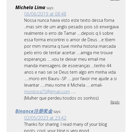
Michela Lima
says:
06/06/2019 at 08:48
Nossa nunca havia visto este texto dessa forna
..mas sim de um anglo pesado pois sò enxergava
realmente o erro de Tamar ….depois q li sobre
essa forma encontrei o amor de Deus …e tbem
por mim mesma q tuve minha historia marcada
pelo erro de tentar acertar ….amiga me trouxe
esperanças …..vou te deixar meu email me
manda mensagens de esoeranças …tenho 44
anos e nao sei se Deus tem algo em minha vida
…..moro em Bauru -SP …..por favor me ajude a si
levantar …..meu nome é Michela …..email-
monitora75@gmail.com
…..
(Mulher que perdeu tosdos os sonhos)
Reply
Binance注册奖金
says:
02/05/2023 at 23:42
Thanks for sharing. I read many of your blog
posts, cool, your blog is very good.