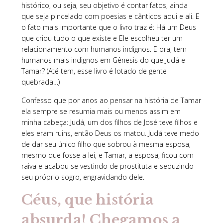
histórico, ou seja, seu objetivo é contar fatos, ainda
que seja pincelado com poesias e cânticos aqui e ali. E
o fato mais importante que o livro traz é: Há um Deus
que criou tudo o que existe e Ele escolheu ter um
relacionamento com humanos indignos. E ora, tem
humanos mais indignos em Gênesis do que Judá e
Tamar? (Até tem, esse livro é lotado de gente
quebrada…)
Confesso que por anos ao pensar na história de Tamar
ela sempre se resumia mais ou menos assim em
minha cabeça: Judá, um dos filhos de José teve filhos e
eles eram ruins, então Deus os matou. Judá teve medo
de dar seu único filho que sobrou à mesma esposa,
mesmo que fosse a lei, e Tamar, a esposa, ficou com
raiva e acabou se vestindo de prostituta e seduzindo
seu próprio sogro, engravidando dele.
Céus, que história
absurda! Chegamos a