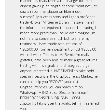
market has really been a life changer for me. I
almost gave up on crypto at some point not until
saw a recommendation on Elon musk
successfully success story and I got a proficient
trader/broker Mr Bernie Doran , he gave me all
the information required to succeed in trading. I
made more profit than I could ever imagine. I’m
not here to converse much but to share my
testimony; I have made total returns of
$20,500.00 from an investment of just $2000.00
within 1 week. Thanks to Mr Bernie I’m really
grateful,I have been able to make a great returns
trading with his signals and strategies .I urge
anyone interested in INVESTMENT to take bold
step in investing in the Cryptocurrency Market, he
can also help you RECOVER your lost
Cryptocurrencies. you can reach him on
WhatsApp : +1(424) 285-0682 or his Gmail :
BERNIEDORANSIGNALS@ GMAIL. COM
, bitcoin is taking over the world, tell him I referred
you