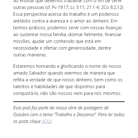
ao ensinar que devemos trabalhar com o fim de servir
outras pessoas (cf. Pv 19:17; Lc 3:11; 21:1-4; 2Co 8:2,12).
Essa perspectiva acerca do trabalho é um poderoso
antídoto contra a avareza e o amor ao dinheiro. Em
termos práticos, podemos servir com nossas finanças
ao sustentar nossa família, dizimar fielmente, financiar
missões, ajudar um conhecido que está em
necessidade e ofertar com generosidade, dentre
outras maneiras.
Estaremos honrando e glorificando o nome do nosso
amado Salvador quando vivermos de maneira que
reflita a verdade de que nosso dinheiro, bem como os
talentos e habilidades de que dispomos para
conquistá-lo, não são nossos nem para nós mesmos.
Esse post faz parte da nossa série de postagens de
Outubro com o tema “Trabalho e Descanso”. Para ler todos
os posts clique
AQUI
.