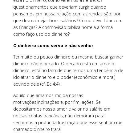
está no dinheiro, como veremos à frente. Os
questionamentos que deveriam surgir quando
pensamos em nossa relação com as rendas são: por
que devo almejar bons salários? Como devo lidar com
as finanças? A cosmovisão bíblica norteia a forma
como faço uso do dinheiro?
O dinheiro como servo e não senhor
Ter muito ou pouco dinheiro ou mesmo buscar ganhar
dinheiro não é pecado. O pecado está em amar o
dinheiro, está no fato de que temos uma tendência de
idolatrar o dinheiro e o poder (econômico e moral)
advindo dele (cf. Ec 4:4).
Aquilo que amamos molda nossas
motivações,inclinações e, por fim, ações. Se
depositarmos nosso amor e valor no salário em
nossas contas bancárias, não demorará para
sentirmos a profunda frustração que esse senhor cruel
chamado dinheiro trará.