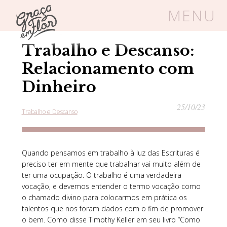
MENU
Home
/
Blog
/
Trabalho e Descanso
Trabalho e Descanso:
Um espaço seguro onde mulheres
cristãs podem florescer em Cristo
Relacionamento com
Dinheiro
25/10/23
Trabalho e Descanso
Livros
Carrinho
Login
BLOG
Quando pensamos em trabalho à luz das Escrituras é
preciso ter em mente que trabalhar vai muito além de
ter uma ocupação. O trabalho é uma verdadeira
SOBRE
vocação, e devemos entender o termo vocação como
o chamado divino para colocarmos em prática os
talentos que nos foram dados com o fim de promover
FRUTÍFERAS
o bem. Como disse Timothy Keller em seu livro “Como