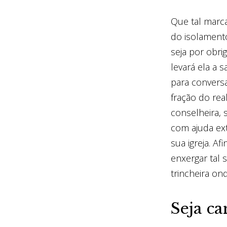
Que tal marc
do isolament
seja por obri
levará ela a 
para conversa
fração do rea
conselheira,
com ajuda ext
sua igreja. A
enxergar tal 
trincheira on
Seja ca