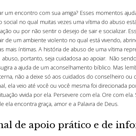
ar um encontro com sua amiga? Esses momentos ajudam
o social no qual muitas vezes uma vítima do abuso est
gação ou por não sentir o desejo de sair e socializar. Es
sair de um ambiente violento no qual está vivendo, abr
s mais íntimas. A história de abuso de uma vítima rep
l abuso, portanto, seja cuidadosa ao apoiar. Não send
 sugira a ajuda de um aconselhamento bíblico. Mas le
erna, não a deixe só aos cuidados do conselheiro ou 
final, ela veio até você ou você mesma foi direcionada p
situação vivida por ela. Persevere com ela. Ore com ela.
de ela encontra graça, amor e a Palavra de Deus.
nal de apoio prático e de in