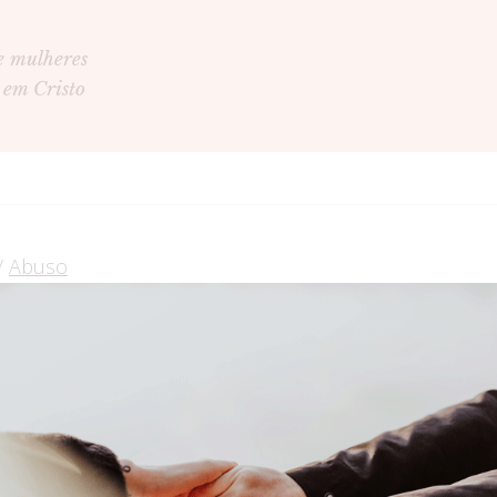
e mulheres
 em Cristo
/
Abuso