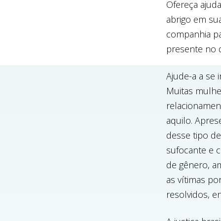
Ofereça ajuda
abrigo em sua
companhia par
presente no 
Ajude-a a se 
Muitas mulhe
relacionamen
aquilo. Apres
desse tipo d
sufocante e c
de gênero, am
as vítimas po
resolvidos, e