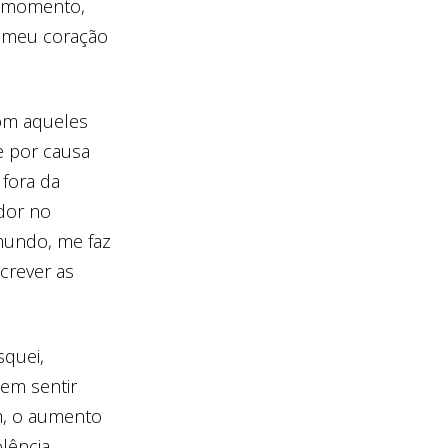
e momento,
o meu coração
com aqueles
e por causa
 fora da
 dor no
mundo, me faz
crever as
squei,
sem sentir
m, o aumento
lência