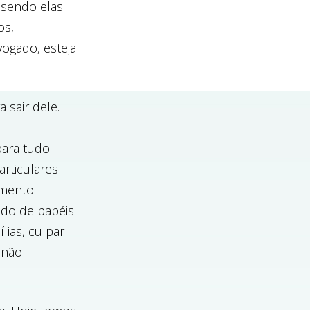
 sendo elas:
os,
vogado, esteja
 sair dele.
para tudo
articulares
amento
ido de papéis
ias, culpar
 não