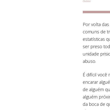
Abuso
Por volta da
comuns de tr
estatísticas 
ser preso to
unidade prisi
abuso.
É difícil voc
encarar algu
de alguém qu
alguém próxim
da boca de q