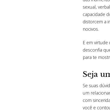
sexual, verba
capacidade d
distorcem a i
nocivos.
E em virtude
desconfia que
para te most
Seja u
Se suas dúvi
um relacionam
com sincerida
você e contou