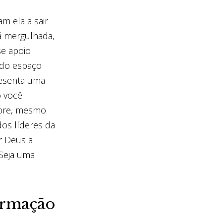
 ela a sair
á mergulhada,
se apoio
indo espaço
resenta uma
o você
mbre, mesmo
dos líderes da
or Deus a
 Seja uma
formação