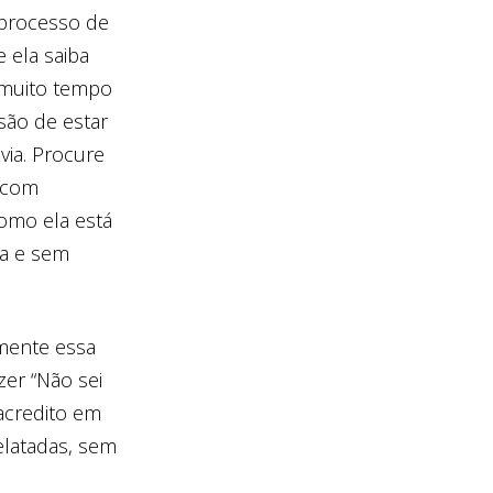
o processo de
 ela saiba
 muito tempo
são de estar
via. Procure
 com
como ela está
a e sem
mente essa
zer “Não sei
acredito em
elatadas, sem