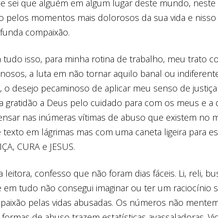
que sei que alguém em algum lugar deste mundo, nest
o pelos momentos mais dolorosos da sua vida e niss
ofunda compaixão.
tudo isso, para minha rotina de trabalho, meu trato 
osos, a luta em não tornar aquilo banal ou indiferent
, o desejo pecaminoso de aplicar meu senso de justiça
a, a gratidão a Deus pelo cuidado para com os meus e a
ensar nas inúmeras vítimas de abuso que existem no 
 texto em lágrimas mas com uma caneta ligeira para es
TIÇA, CURA e JESUS.
leitora, confesso que não foram dias fáceis. Li, reli, bu
 e em tudo não consegui imaginar ou ter um raciocínio 
aixão pelas vidas abusadas. Os números não mente
formas de abuso trazem estatísticas avassaladoras. Vio