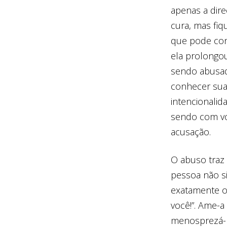
apenas a dire
cura, mas fiq
que pode con
ela prolongou
sendo abusada
conhecer sua
intencionalid
sendo com vo
acusação.
O abuso traz
pessoa não si
exatamente o
você!”. Ame-a
menosprezá-