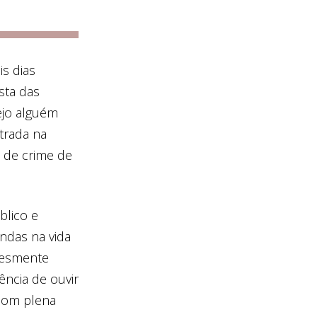
s dias
sta das
ejo alguém
trada na
o de crime de
blico e
ndas na vida
lesmente
ência de ouvir
 com plena