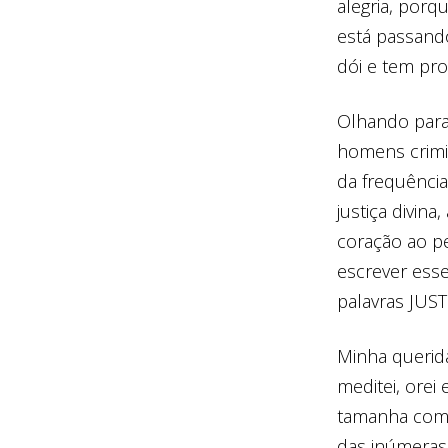
alegria, por
está passand
dói e tem pr
Olhando para 
homens crimin
da frequência
justiça divin
coração ao p
escrever esse
palavras JUS
Minha querida 
meditei, orei
tamanha comp
das inúmeras 