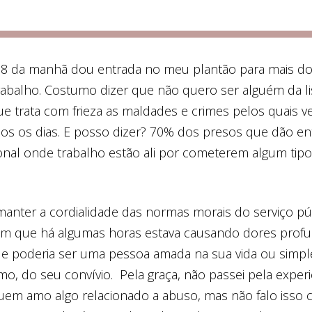
s 8 da manhã dou entrada no meu plantão para mais doi
abalho. Costumo dizer que não quero ser alguém da li
que trata com frieza as maldades e crimes pelos quais v
dos os dias. E posso dizer? 70% dos presos que dão en
onal onde trabalho estão ali por cometerem algum tip
ê manter a cordialidade das normas morais do serviço pú
ém que há algumas horas estava causando dores profu
e poderia ser uma pessoa amada na sua vida ou simp
o, do seu convívio. Pela graça, não passei pela experi
uem amo algo relacionado a abuso, mas não falo isso