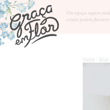
Um espaço seguro ond
cristãs podem florescer
Home
/
Blog