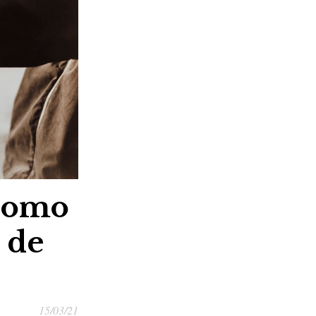
 Como
 de
15/03/21