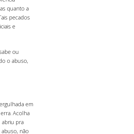
das quanto a
Tais pecados
ciais e
 sabe ou
ndo o abuso,
mergulhada em
erra. Acolha
 abriu pra
o abuso, não