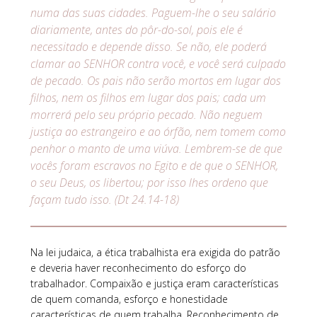
numa das suas cidades. Paguem-lhe o seu salário
diariamente, antes do pôr-do-sol, pois ele é
necessitado e depende disso. Se não, ele poderá
clamar ao SENHOR contra você, e você será culpado
de pecado. Os pais não serão mortos em lugar dos
filhos, nem os filhos em lugar dos pais; cada um
morrerá pelo seu próprio pecado. Não neguem
justiça ao estrangeiro e ao órfão, nem tomem como
penhor o manto de uma viúva. Lembrem-se de que
vocês foram escravos no Egito e de que o SENHOR,
o seu Deus, os libertou; por isso lhes ordeno que
façam tudo isso. (Dt 24.14-18)
Na lei judaica, a ética trabalhista era exigida do patrão
e deveria haver reconhecimento do esforço do
trabalhador. Compaixão e justiça eram características
de quem comanda, esforço e honestidade
características de quem trabalha. Reconhecimento de