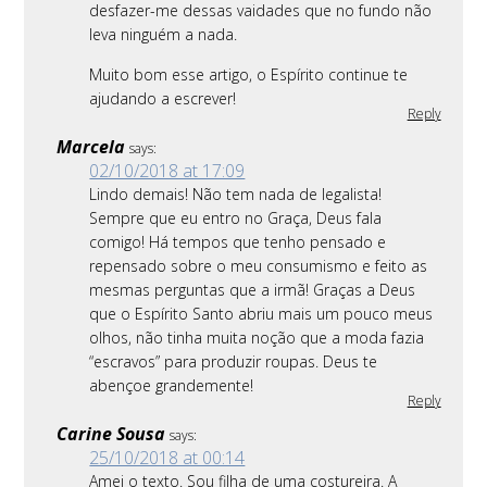
desfazer-me dessas vaidades que no fundo não
leva ninguém a nada.
Muito bom esse artigo, o Espírito continue te
ajudando a escrever!
Reply
Marcela
says:
02/10/2018 at 17:09
Lindo demais! Não tem nada de legalista!
Sempre que eu entro no Graça, Deus fala
comigo! Há tempos que tenho pensado e
repensado sobre o meu consumismo e feito as
mesmas perguntas que a irmã! Graças a Deus
que o Espírito Santo abriu mais um pouco meus
olhos, não tinha muita noção que a moda fazia
“escravos” para produzir roupas. Deus te
abençoe grandemente!
Reply
Carine Sousa
says:
25/10/2018 at 00:14
Amei o texto. Sou filha de uma costureira. A