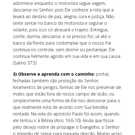
adormece enquanto o motorista segue viagem,
descanse no Senhor, pois Ele conhece a rota que a
levará ao destino de paz, alegria, cura e justiça. Não
tente sentar no banco do motorista e segurar o
volante, pois isso só atrasará o trajeto. Entregue,
confie, durma, descanse, e se preciso for, vá até o
banco da frente para contemplar que o nosso Pai
continua no controle, sem dormir ou pestanejar. Ele
continua fielmente agindo em sua vida e em sua causa.
(Salmo 37:5)
3) Observe e aprenda com o caminho:
portas
fechadas também são proteção do Senhor,
livramentos de perigos, formas de Ele nos preservar de
males que estão fora de nosso campo de visão, ou
simplesmente uma forma de Ele nos direcionar para o
que realmente está de acordo com Sua bendita
vontade. Na vida do apóstolo Paulo foi assim, quando
ele tentou ir à Bitínia (Atos 16:6-10). Ainda que fosse
pelo desejo nobre de propagar o Evangelho, o Senhor
o impediu de seguir para naquela direção. Muitas vezes