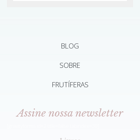
BLOG
SOBRE
FRUTÍFERAS
Assine nossa newsletter
[gravityforms id=2 title=false tabindex=30]