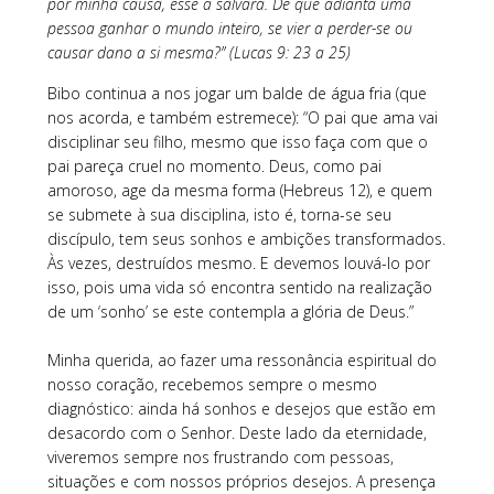
por minha causa, esse a salvará. De que adianta uma
pessoa ganhar o mundo inteiro, se vier a perder-se ou
causar dano a si mesma?” (Lucas 9: 23 a 25)
Bibo continua a nos jogar um balde de água fria (que
nos acorda, e também estremece): “O pai que ama vai
disciplinar seu filho, mesmo que isso faça com que o
pai pareça cruel no momento. Deus, como pai
amoroso, age da mesma forma (Hebreus 12), e quem
se submete à sua disciplina, isto é, torna-se seu
discípulo, tem seus sonhos e ambições transformados.
Às vezes, destruídos mesmo. E devemos louvá-lo por
isso, pois uma vida só encontra sentido na realização
de um ‘sonho’ se este contempla a glória de Deus.”
Minha querida, ao fazer uma ressonância espiritual do
nosso coração, recebemos sempre o mesmo
diagnóstico: ainda há sonhos e desejos que estão em
desacordo com o Senhor. Deste lado da eternidade,
viveremos sempre nos frustrando com pessoas,
situações e com nossos próprios desejos. A presença