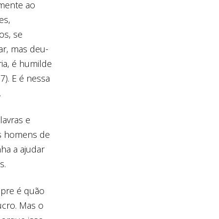
amente ao
es,
os, se
ar, mas deu-
ia, é humilde
7). E é nessa
.
lavras e
aos homens de
ha a ajudar
is.
mpre é quão
ucro. Mas o