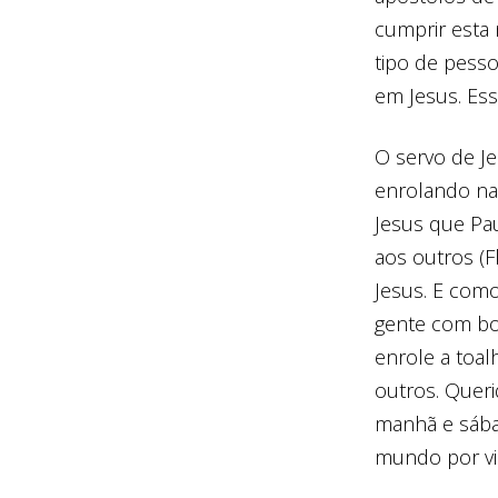
cumprir esta 
tipo de pess
em Jesus. Ess
O servo de J
enrolando na
Jesus que Pau
aos outros (F
Jesus. E como
gente com boa
enrole a toal
outros. Queri
manhã e sába
mundo por vir