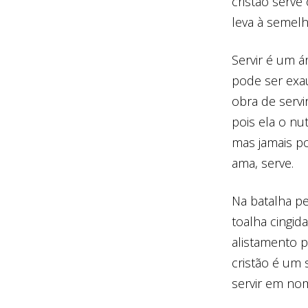
cristão serv
leva à semelh
Servir é um á
pode ser exa
obra de servi
pois ela o nut
mas jamais p
ama, serve.
Na batalha pe
toalha cingid
alistamento p
cristão é um
servir em nom