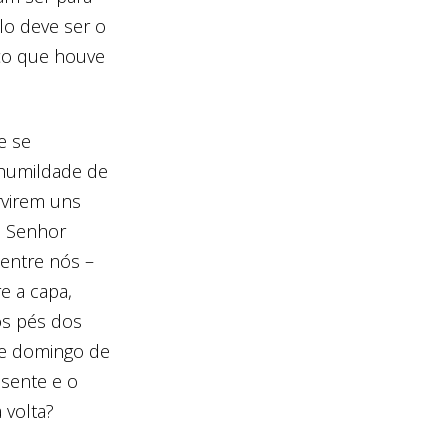
ulo deve ser o
ço que houve
e se
 humildade de
rvirem uns
so Senhor
 entre nós –
e a capa,
os pés dos
tre domingo de
sente e o
 volta?