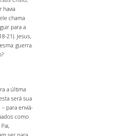
 havia
, ele chama
guir para a
8-21). Jesus,
mesma: guerra.
o?
a a última
esta será sua
 – para enviá-
nviados como
Pai,
iam ser para