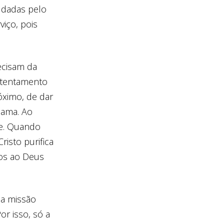
ldadas pelo
iço, pois
ecisam da
ntentamento
óximo, de dar
 ama. Ao
de. Quando
isto purifica
mos ao Deus
sua missão
or isso, só a