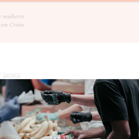
e mulheres
 em Cristo
/
Serviço