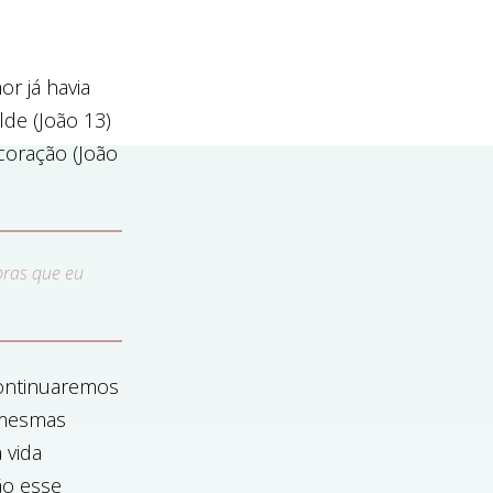
r já havia
de (João 13)
coração (João
bras que eu
continuaremos
 mesmas
 vida
tão esse