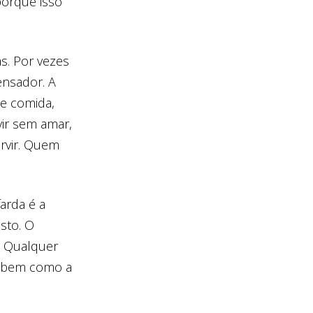
orque isso
as. Por vezes
ensador. A
de comida,
rvir sem amar,
rvir. Quem
farda é a
isto. O
. Qualquer
, bem como a