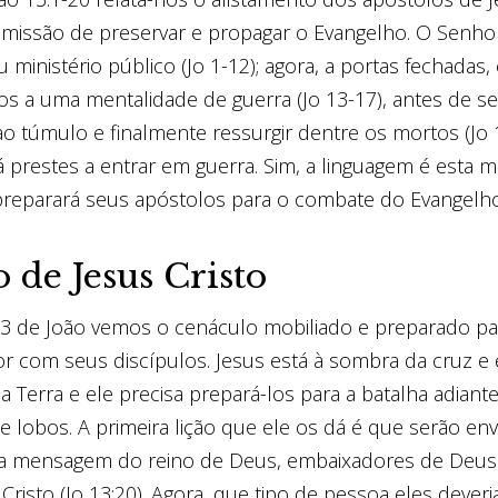
 missão de preservar e propagar o Evangelho. O Senhor
 ministério público (Jo 1-12); agora, a portas fechadas
os a uma mentalidade de guerra (Jo 13-17), antes de se
ao túmulo e finalmente ressurgir dentre os mortos (Jo 1
á prestes a entrar em guerra. Sim, a linguagem é esta 
reparará seus apóstolos para o combate do Evangelh
 de Jesus Cristo
13 de João vemos o cenáculo mobiliado e preparado par
r com seus discípulos. Jesus está à sombra da cruz e 
na Terra e ele precisa prepará-los para a batalha adiante
e lobos. A primeira lição que ele os dá é que serão e
a mensagem do reino de Deus, embaixadores de Deus 
Cristo (Jo 13:20). Agora, que tipo de pessoa eles dever