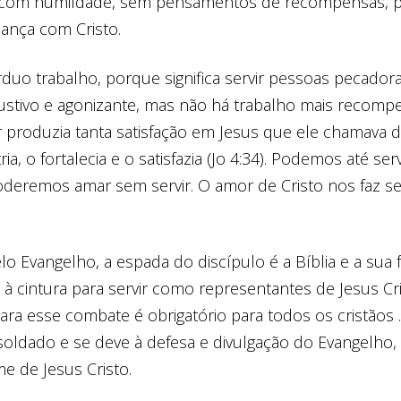
e com humildade, sem pensamentos de recompensas, p
ança com Cristo.
rduo trabalho, porque significa servir pessoas pecador
ustivo e agonizante, mas não há trabalho mais recomp
r produzia tanta satisfação em Jesus que ele chamava 
ria, o fortalecia e o satisfazia (Jo 4:34). Podemos até se
oderemos amar sem servir. O amor de Cristo nos faz se
lo Evangelho, a espada do discípulo é a Bíblia e a sua 
a à cintura para servir como representantes de Jesus Cr
ara esse combate é obrigatório para todos os cristãos 
 soldado e se deve à defesa e divulgação do Evangelho
e de Jesus Cristo.