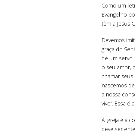
Como um letr
Evangelho po
têm a Jesus 
Devemos imit
graça do Sen
de um servo.
o seu amor, 
chamar seus 
nascemos de 
a nossa cons
vivo”. Essa é 
A igreja é a 
deve ser ente