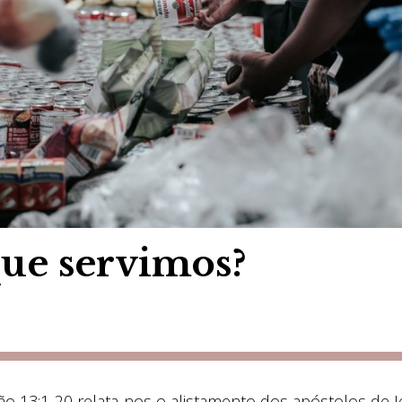
que servimos?
ão 13:1-20 relata-nos o alistamento dos apóstolos de J