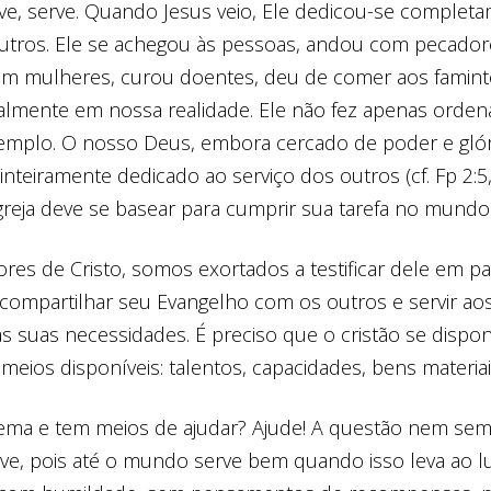
rve, serve. Quando Jesus veio, Ele dedicou-se complet
outros. Ele se achegou às pessoas, andou com pecador
m mulheres, curou doentes, deu de comer aos famint
almente em nossa realidade. Ele não fez apenas orden
emplo. O nosso Deus, embora cercado de poder e glór
inteiramente dedicado ao serviço dos outros (cf. Fp 2:5,
igreja deve se basear para cumprir sua tarefa no mundo
es de Cristo, somos exortados a testificar dele em pa
, compartilhar seu Evangelho com os outros e servir 
 suas necessidades. É preciso que o cristão se dispon
meios disponíveis: talentos, capacidades, bens materia
ema e tem meios de ajudar? Ajude! A questão nem se
ve, pois até o mundo serve bem quando isso leva ao l