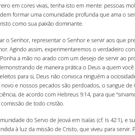
eiro em cores vivas, tenha isto em mente: pessoas mo
dem formar uma comunidade profunda que ama o serv
Cristo como sua paixão dominante.
ar o Senhor, representar o Senhor e servir aos que pr
hor. Agindo assim, experimentaremos o verdadeiro co
 Ponha a mão no arado com um desejo de servir ao pr
demonstrando de maneira prática o Deus a quem você
eleitos para si, Deus não convoca ninguém a ociosida
novo e nossos pecados são perdoados, o sangue de Cr
ciência, de acordo com Hebreus 9:14, para que “sirva
a comissão de todo cristão.
comunidade do Servo de Jeová em Isaías (cf. Is 42:1), e 
ndida à luz da missão de Cristo, que viveu para servir. P