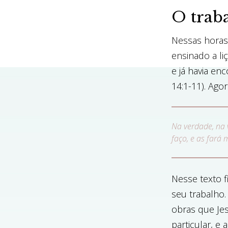
O traba
Nessas horas 
ensinado a li
e já havia e
14:1-11). Ago
Na verdade, na
faço, e as fará
Nesse texto 
seu trabalho
obras que Jes
particular, e 