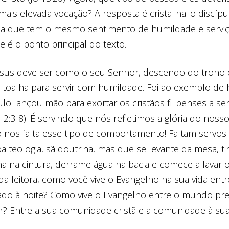
mais elevada vocação? A resposta é cristalina: o discíp
oa que tem o mesmo sentimento de humildade e servi
e é o ponto principal do texto.
esus deve ser como o seu Senhor, descendo do trono 
 toalha para servir com humildade. Foi ao exemplo de
lo lançou mão para exortar os cristãos filipenses a se
l 2:3-8). É servindo que nós refletimos a glória do nos
 nos falta esse tipo de comportamento! Faltam servos
 teologia, sã doutrina, mas que se levante da mesa, tir
ha na cintura, derrame água na bacia e comece a lavar 
da leitora, como você vive o Evangelho na sua vida en
do à noite? Como vive o Evangelho entre o mundo pre
? Entre a sua comunidade cristã e a comunidade à sua