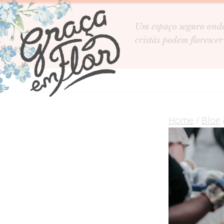
Um espaço seguro ond
cristãs podem florescer
Home
/
Blog