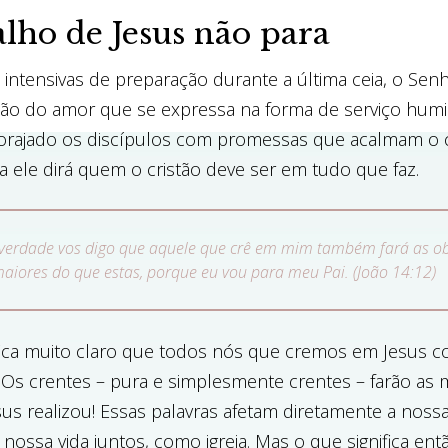
lho de Jesus não para
intensivas de preparação durante a última ceia, o Senho
ção do amor que se expressa na forma de serviço humil
ncorajado os discípulos com promessas que acalmam o 
ra ele dirá quem o cristão deve ser em tudo que faz.
 verdade vos digo que aquele que crê em mim também fará as o
 maiores do que estas, porque eu vou para meu Pai. (João 14:12)
fica muito claro que todos nós que cremos em Jesus 
. Os crentes – pura e simplesmente crentes – farão as
us realizou! Essas palavras afetam diretamente a nossa
a nossa vida juntos, como igreja. Mas o que significa en