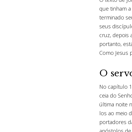
que tinham a
terminado seu
seus discípul
cruz, depois 
portanto, est
Como Jesus p
O servo
No capítulo 
ceia do Senho
última noite 
los ao meio d
portadores d
apóstolos de 