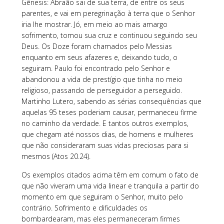
Gênesis: Abraão sai de sua terra, de entre os seus
parentes, e vai em peregrinação à terra que o Senhor
iria lhe mostrar. Jó, em meio ao mais amargo
sofrimento, tomou sua cruz e continuou seguindo seu
Deus. Os Doze foram chamados pelo Messias
enquanto em seus afazeres e, deixando tudo, o
seguiram. Paulo foi encontrado pelo Senhor e
abandonou a vida de prestígio que tinha no meio
religioso, passando de perseguidor a perseguido.
Martinho Lutero, sabendo as sérias consequências que
aquelas 95 teses poderiam causar, permaneceu firme
no caminho da verdade. E tantos outros exemplos,
que chegam até nossos dias, de homens e mulheres
que não consideraram suas vidas preciosas para si
mesmos (Atos 20.24).
Os exemplos citados acima têm em comum o fato de
que não viveram uma vida linear e tranquila a partir do
momento em que seguiram o Senhor, muito pelo
contrário. Sofrimento e dificuldades os
bombardearam, mas eles permaneceram firmes