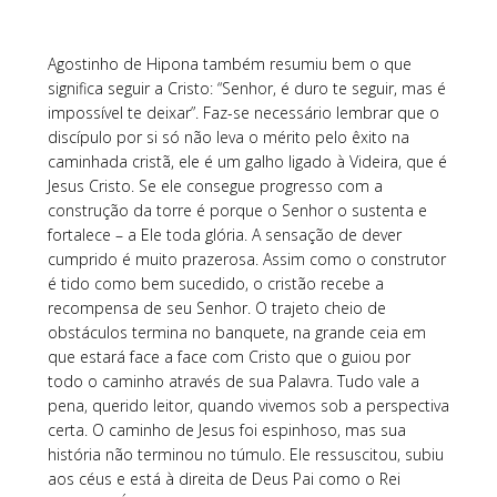
Agostinho de Hipona também resumiu bem o que
significa seguir a Cristo: “Senhor, é duro te seguir, mas é
impossível te deixar”. Faz-se necessário lembrar que o
discípulo por si só não leva o mérito pelo êxito na
caminhada cristã, ele é um galho ligado à Videira, que é
Jesus Cristo. Se ele consegue progresso com a
construção da torre é porque o Senhor o sustenta e
fortalece – a Ele toda glória. A sensação de dever
cumprido é muito prazerosa. Assim como o construtor
é tido como bem sucedido, o cristão recebe a
recompensa de seu Senhor. O trajeto cheio de
obstáculos termina no banquete, na grande ceia em
que estará face a face com Cristo que o guiou por
todo o caminho através de sua Palavra. Tudo vale a
pena, querido leitor, quando vivemos sob a perspectiva
certa. O caminho de Jesus foi espinhoso, mas sua
história não terminou no túmulo. Ele ressuscitou, subiu
aos céus e está à direita de Deus Pai como o Rei