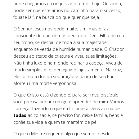
onde chegamos e conquistar o temos hoje. Ou ainda,
pode ser que estejamos no caminho para o sucesso,
“quase lá!”, na busca do que quer que seja.
O Senhor Jesus nos pede muito, sim, mas o faz
consciente de que ele nos deu tudo. Deus Filho deixou
seu trono, se despiu de toda a sua majestade
enquanto se vestia de humilde humanidade. O Criador
desceu ao
status
de criatura e viveu suas limitações.
Não tinha luxo e nem onde reclinar a cabeça. Viveu de
modo simples e foi perseguido injustamente. Na cruz,
ele sofreu a dor da separação e da ira de seu Pai.
Morreu uma morte vergonhosa.
O que Cristo está dizendo é: para ser meu discípulo
você precisa andar comigo e aprender de mim. Vamos
começar fazendo o que eu fiz: ame a Deus acima de
todas
as coisas e, se preciso for, deixe família, bens e
confie sua vida a quem te mantém de pé.
O que o Mestre requer é algo que vemos desde