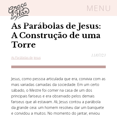
MENU
Home
/
Blog
/
As Parábolas de Jesus
As Parábolas de Jesus:
Um espaço seguro onde mulheres
cristãs podem florescer em Cristo
A Construção de uma
Torre
11/07/23
As Parábolas de Jesus
Livros
Carrinho
Login
BLOG
Jesus, como pessoa articulada que era, convivia com as
mais variadas camadas da sociedade. Em um certo
sábado, o Mestre foi comer na casa de um dos
SOBRE
principais fariseus e era observado pelos demais
fariseus que ali estavam. Ali, Jesus contou a parábola
da grande ceia: um homem resolveu dar um banquete
FRUTÍFERAS
e convidou a muitos. No momento do jantar, enviou