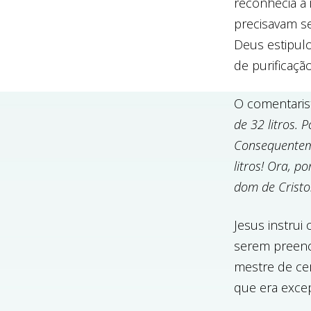
reconhecia a
precisavam se
Deus estipulo
de purificaçã
O comentaris
de 32 litros. 
Consequenteme
litros! Ora, p
dom de Cristo
Jesus instru
serem preenc
mestre de cer
que era excep