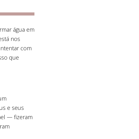
formar água em
está nos
contentar com
isso que
 um
us e seus
ael — fizeram
oram