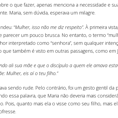
obre o que fazer, apenas menciona a necessidade e su
iente. Maria, sem dúvida, esperava um milagre.
ndeu: “
Mulher, isso não me diz respeito”.
À primeira vista
e parecer um pouco brusca. No entanto, o termo “mulh
hor interpretado como “senhora”, sem qualquer inten
 o que também é visto em outras passagens, como em J
vendo ali sua mãe e que o discípulo a quem ele amava esta
ãe:
Mulher
, eis aí o teu filho.”
ava sendo rude. Pelo contrário, foi um gesto gentil da 
ando essa palavra, que Maria não deveria mais consider
o. Pois, quanto mais ela o visse como seu filho, mais el
ofresse.