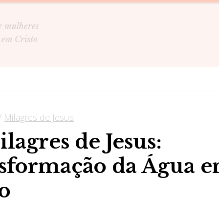
e mulheres
 em Cristo
/
Milagres de Jesus
lagres de Jesus:
sformação da Água 
o