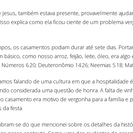
e Jesus, também estava presente, provavelmente ajud
 Isso explica como ela ficou ciente de um problema ve
.
os, os casamentos podiam durar até sete dias. Portan
m básico, como nosso arroz, feijão, leite, óleo, era al
; Números 6.20; Deuteronômio 14.26; Neemias 5.18; Mat
tamos falando de uma cultura em que a hospitalidade 
endo considerada uma questão de honra. A falta de vin
do casamento era motivo de vergonha para a família e p
 da festa.
mbram-se do que mencionei sobre os detalhes da histó