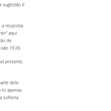
a sugestão é
, a resposta
er” aqui
ção de
oão 19:26:
va presente,
parte dele
á-lo apenas
a sofreria