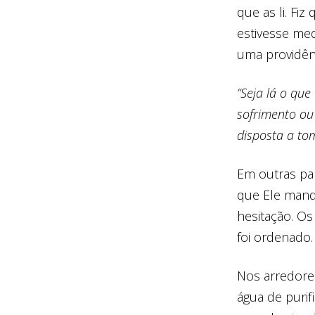
que as li. Fi
estivesse med
uma providên
“Seja lá o que
sofrimento ou
disposta a tom
Em outras pal
que Ele manda
hesitação. O
foi ordenado
Nos arredores
água de purif