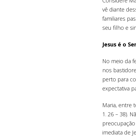
Considere Ma
vê diante des
familiares pa
seu filho e s
Jesus é o Se
No meio da f
nos bastidore
perto para c
expectativa p
Maria, entre 
1. 26 – 38). 
preocupação 
imediata de Je