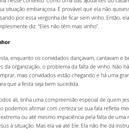
ria nesse contexto. Como uma das ajudantes do casam
sa situação embaraçosa. É provável que ela não quises
ssando por essa vergonha de ficar sem vinho. Então, ela
implesmente diz: “Eles não têm mais vinho”.
nhor
esta, enquanto os convidados dançavam, cantavam e be
s da organização, o problema da falta de vinho. Não há
omprar, mais convidados estão chegando e há uma gra
ara que a festa seja bem sucedida.
todos ali, tinha uma compreensão especial de quem Jes
Não podemos afirmar com certeza se sua fala refletia me
extrema ou até mesmo impaciência pela falta de uma 
sus à situação. Mas ela vai até Ele. Ela não lhe dá inst