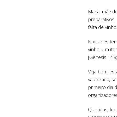
Maria, mãe d
preparativos.
falta de vinho
Naqueles temp
vinho, um ite
[Gênesis 14.8
Veja bem: es
valorizada, s
primeiro dia 
organizadores
Queridas, le