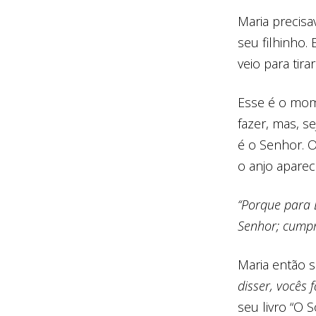
Maria precis
seu filhinho.
veio para ti
Esse é o mom
fazer, mas, s
é o Senhor. 
o anjo apare
“Porque para 
Senhor
; cump
Maria então 
disser, vocês 
seu livro “O