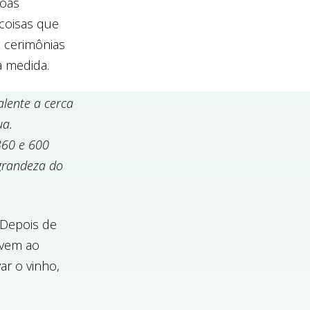
soas
 coisas que
s cerimônias
a medida.
alente a cerca
ua.
360 e 600
 grandeza do
 Depois de
evem ao
ar o vinho,