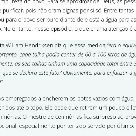
 impureza do povo. Para se aproximar de Deus, as pes
 purificar, pois não eram dignas por si só. Entre tantas
u para o povo ser puro diante dele está a água para a
o. No entanto, nesse episódio, o que chama atenção é 
ta William Hendriksen diz que essa medida
“era o equiv
Portanto, cada talha podia conter de 60 a 100 litros de ág
nte, as seis talhas tinham uma capacidade total entre 
or que se declara este fato? Obviamente, para enfatizar a
!”
i os empregados a encherem os potes vazios com água.
hidos até o topo, Ele pede que retirem um pouco e l
imônias. O mestre de cerimônias fica surpreso ao prov
cional, especialmente por ter sido servido por último.