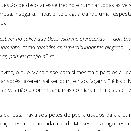
z questão de decorar esse trecho e ruminar todas as v
rosa, insegura, impaciente e aguardando uma resposta
cia:
 estiver no cálice que Deus está me oferecendo — dor, tris
 lamento, como também as superabundantes alegrias —,
ar, pois eu confio nEle”.
avras, o que Maria disse para si mesma e para os ajudan
r vocês fazerem vai ser bom, então, façam”. E é isso.
s servos não o conheciam, mas confiaram em Jesus e f
.
 da festa, havia seis potes de pedra usados para a puri
icação está relacionada à lei de Moisés no Antigo Test