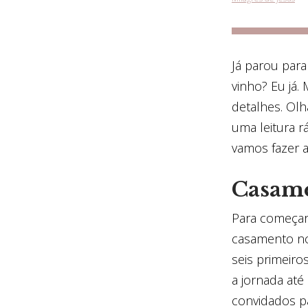
Já parou para
vinho? Eu já.
detalhes. Olh
uma leitura r
vamos fazer a
Casam
Para começar
casamento no
seis primeiro
a jornada até
convidados pa