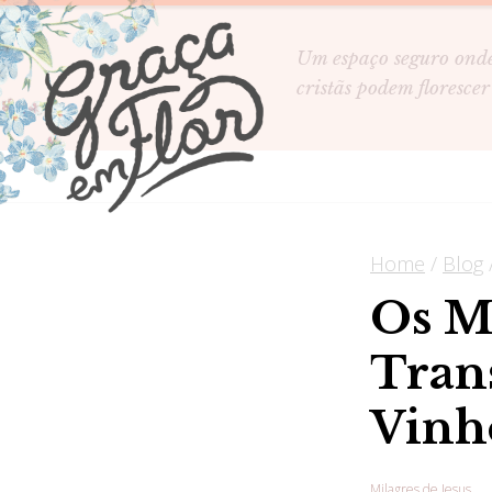
Um espaço seguro ond
cristãs podem florescer
Home
/
Blog
Os Mi
Tran
Vinh
Milagres de Jesus