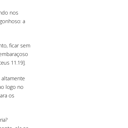
ando nos
rgonhoso: a
to, ficar sem
go embaraçoso
eus 11.19].
é altamente
ho logo no
ara os
ria?