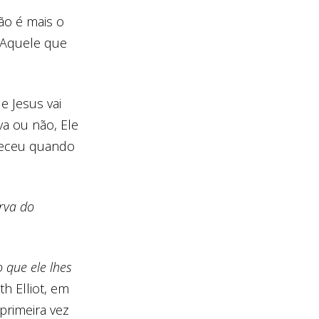
ão é mais o
, Aquele que
 Jesus vai
va ou não, Ele
nteceu quando
rva do
 que ele lhes
h Elliot, em
primeira vez