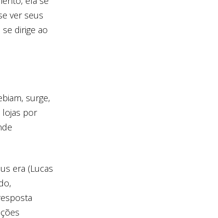
ento, ela se
se ver seus
 se dirige ao
biam, surge,
 lojas por
nde
us era (Lucas
do,
resposta
ruções