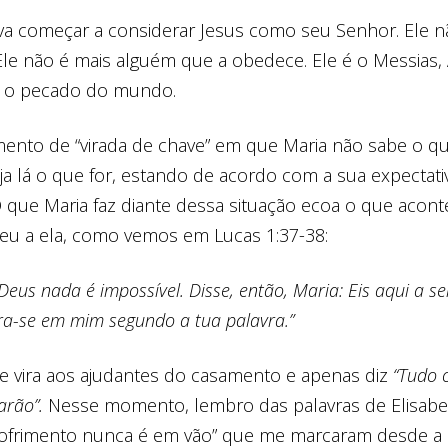
ava começar a considerar Jesus como seu Senhor. Ele n
 Ele não é mais alguém que a obedece. Ele é o Messias
rar o pecado do mundo.
ento de “virada de chave” em que Maria não sabe o que
eja lá o que for, estando de acordo com a sua expectati
O que Maria faz diante dessa situação ecoa o que aco
ceu a ela, como vemos em Lucas 1:37-38:
Deus nada é impossível. Disse, então, Maria: Eis aqui
a se
ra-se em mim segundo a
tua palavra
.”
se vira aos ajudantes do casamento e apenas diz
“Tudo o
farão”.
Nesse momento, lembro das palavras de Elisabet
 Sofrimento nunca é em vão” que me marcaram desde a 