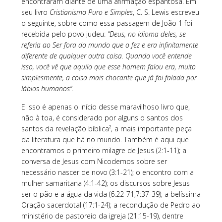
encontraram diante de uma afirmação espantosa. Em
seu livro
Cristianismo Puro e Simples
, C. S. Lewis escreveu
o seguinte, sobre como essa passagem de João 1 foi
recebida pelo povo judeu:
“Deus, no idioma deles, se
referia ao Ser fora do mundo que o fez e era infinitamente
diferente de qualquer outra coisa. Quando você entende
isso, você vê que aquilo que esse homem falou era, muito
simplesmente, a coisa mais chocante que já foi falada por
lábios humanos”
.
E isso é apenas o início desse maravilhoso livro que,
não à toa, é considerado por alguns o santos dos
santos da revelação bíblica², a mais importante peça
da literatura que há no mundo. Também é aqui que
encontramos o primeiro milagre de Jesus (2:1-11); a
conversa de Jesus com Nicodemos sobre ser
necessário nascer de novo (3:1-21); o encontro com a
mulher samaritana (4:1-42); os discursos sobre Jesus
ser o pão e a água da vida (6:22-71;7:37-39); a belíssima
Oração sacerdotal (17:1-24); a recondução de Pedro ao
ministério de pastoreio da igreja (21:15-19), dentre