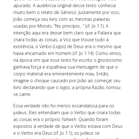
apurado. A audiência original desse texto conhecia
muito bem o relato de Gênesis. Justamente por isso,
João começa seu livro com as mesmas palavras
usadas por Moisés: “No princípio…” (cf. Jo 1:1). A
intenção aqui era deixar bem claro que a Palavra que
criara todas as coisas, a Voz que trouxe tudo à
existência, o Verbo (
Logos
) de Deus era o mesmo que
havia encarnado em homem (cf. Jo 1:14). Como vimos,
na época em que esse texto foi escrito o gnosticismo
ganhava força e espalhava sua mensagem de que o
corpo material era eminentemente mau. Então,
imagine o choque causado por João ao começar seu
livro declarando que o
logos
, a própria Razão, tornou-
se carne.
Essa verdade não foi menos escandalosa para os
judeus. Eles entendiam que o Verbo que criara todas
as coisas era o próprio
Yahweh
. Quando foram
expostos à verdade de que o Verbo estava com Deus
e o Verbo era Deus (cf. Jo 1:1), os judeus se