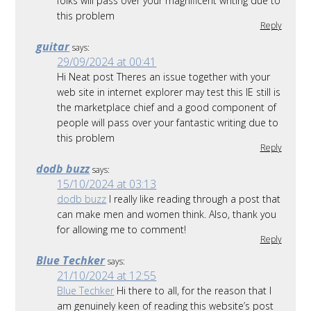
folks will pass over your magnificent writing due to
this problem
Reply
guitar
says:
29/09/2024 at 00:41
Hi Neat post Theres an issue together with your
web site in internet explorer may test this IE still is
the marketplace chief and a good component of
people will pass over your fantastic writing due to
this problem
Reply
dodb buzz
says:
15/10/2024 at 03:13
dodb buzz
I really like reading through a post that
can make men and women think. Also, thank you
for allowing me to comment!
Reply
Blue Techker
says:
21/10/2024 at 12:55
Blue Techker
Hi there to all, for the reason that I
am genuinely keen of reading this website’s post