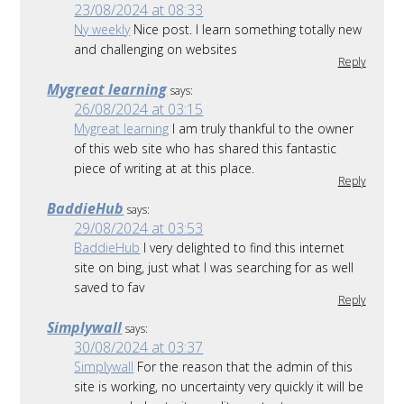
23/08/2024 at 08:33
Ny weekly
Nice post. I learn something totally new
and challenging on websites
Reply
Mygreat learning
says:
26/08/2024 at 03:15
Mygreat learning
I am truly thankful to the owner
of this web site who has shared this fantastic
piece of writing at at this place.
Reply
BaddieHub
says:
29/08/2024 at 03:53
BaddieHub
I very delighted to find this internet
site on bing, just what I was searching for as well
saved to fav
Reply
Simplywall
says:
30/08/2024 at 03:37
Simplywall
For the reason that the admin of this
site is working, no uncertainty very quickly it will be