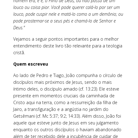
homem era, e é, o Filho de Deus, ou não passa de um
louco ou coisa pior. Você pode querer calá-lo por ser um
louco, pode cuspir nele e matá-lo como a um demônio; ou
pode prosternar-se a seus pés e chamá-lo de Senhor e
Deus.”
Vejamos a seguir pontos importantes para o melhor
entendimento deste livro tão relevante para a teologia
cristã.
Quem escreveu
Ao lado de Pedro e Tiago, João compunha o círculo de
discípulos mais próximos de Jesus, sendo o mais
íntimo deles, o discípulo amado (cf. 13:23). Ele esteve
presente em momentos cruciais da caminhada de
Cristo aqui na terra, como a ressurreição da filha de
Jairo, a transfiguração e a angústia no jardim do
Getsêmani (cf. Mc 5:37; 9:2; 14:33). Além disso, João foi
aquele que esteve junto de Jesus em seu julgamento
enquanto os outros discípulos o haviam abandonado
além de ter recebido dele a incubência de cuidar de