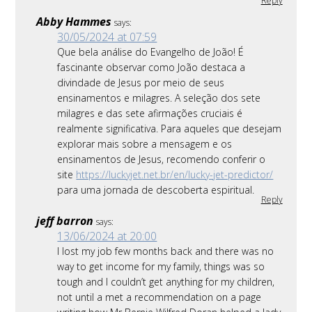
Reply
Abby Hammes
says:
30/05/2024 at 07:59
Que bela análise do Evangelho de João! É
fascinante observar como João destaca a
divindade de Jesus por meio de seus
ensinamentos e milagres. A seleção dos sete
milagres e das sete afirmações cruciais é
realmente significativa. Para aqueles que desejam
explorar mais sobre a mensagem e os
ensinamentos de Jesus, recomendo conferir o
site
https://luckyjet.net.br/en/lucky-jet-predictor/
para uma jornada de descoberta espiritual.
Reply
jeff barron
says:
13/06/2024 at 20:00
I lost my job few months back and there was no
way to get income for my family, things was so
tough and I couldn’t get anything for my children,
not until a met a recommendation on a page