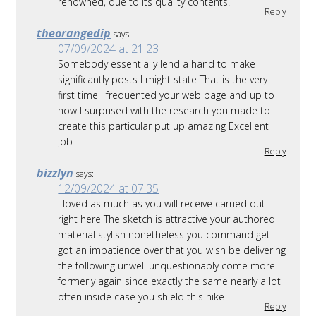
renowned, due to its quality contents.
Reply
theorangedip
says:
07/09/2024 at 21:23
Somebody essentially lend a hand to make
significantly posts I might state That is the very
first time I frequented your web page and up to
now I surprised with the research you made to
create this particular put up amazing Excellent
job
Reply
bizzlyn
says:
12/09/2024 at 07:35
I loved as much as you will receive carried out
right here The sketch is attractive your authored
material stylish nonetheless you command get
got an impatience over that you wish be delivering
the following unwell unquestionably come more
formerly again since exactly the same nearly a lot
often inside case you shield this hike
Reply