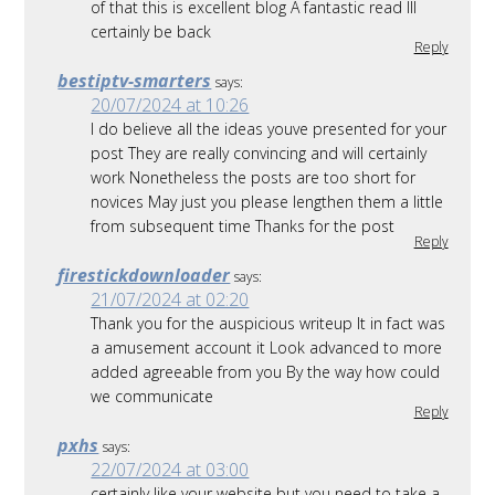
of that this is excellent blog A fantastic read Ill
certainly be back
Reply
bestiptv-smarters
says:
20/07/2024 at 10:26
I do believe all the ideas youve presented for your
post They are really convincing and will certainly
work Nonetheless the posts are too short for
novices May just you please lengthen them a little
from subsequent time Thanks for the post
Reply
firestickdownloader
says:
21/07/2024 at 02:20
Thank you for the auspicious writeup It in fact was
a amusement account it Look advanced to more
added agreeable from you By the way how could
we communicate
Reply
pxhs
says:
22/07/2024 at 03:00
certainly like your website but you need to take a