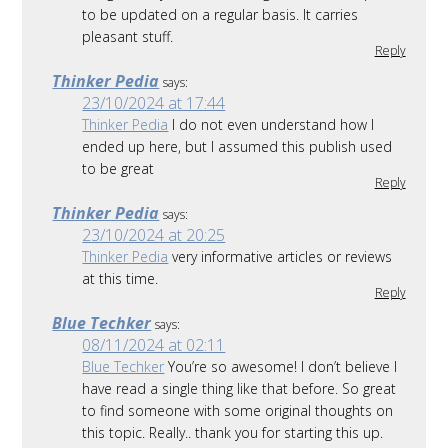
to be updated on a regular basis. It carries
pleasant stuff.
Reply
Thinker Pedia
says:
23/10/2024 at 17:44
Thinker Pedia
I do not even understand how I
ended up here, but I assumed this publish used
to be great
Reply
Thinker Pedia
says:
23/10/2024 at 20:25
Thinker Pedia
very informative articles or reviews
at this time.
Reply
Blue Techker
says:
08/11/2024 at 02:11
Blue Techker
You’re so awesome! I don’t believe I
have read a single thing like that before. So great
to find someone with some original thoughts on
this topic. Really.. thank you for starting this up.