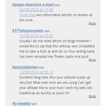
tempo abertura e-mail
says:
06/08/2024 at 13:48
Temp mail
very informative articles or reviews at
this time.
Reply
8171ehsaasnews
says:
10/08/2024 at 03:55
Usually I do not read article on blogs however I
would like to say that this writeup very compelled
me to take a look at and do so Your writing taste
has been amazed me Thanks quite nice post
Reply
hazirpakistan
says:
12/08/2024 at 05:12
Excellent blog here Also your website loads up
very fast What web host are you using Can I get
your affiliate link to your host I wish my web site
loaded up as quickly as yours lol
Reply
Ny weekly
says: