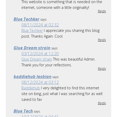
This website is something that is needed on the
internet, someone with a little originality!
Reply
Blue Techker
says:
08/11/2024 at 02:32
Blue Techker
I appreciate you sharing this blog
post. Thanks Again. Cool.
Reply
Glue Dream strain
says:
03/12/2024 at 12:20
Glue Dream strain
This was beautiful Admin.
Thank you for your reflections.
Reply
baddiehub lesbian
says:
08/12/2024 at 03:12
Baddiehub
I very delighted to find this internet
site on bing, just what I was searching for as well
saved to fav
Reply
Blue Tech
says:
10/12/2024 at 04:41