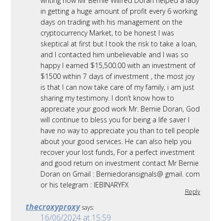
writing how Mr Bernie Wilfred Doran helped a lady
in getting a huge amount of profit every 6 working
days on trading with his management on the
cryptocurrency Market, to be honest I was
skeptical at first but I took the risk to take a loan,
and I contacted him unbelievable and I was so
happy I earned $15,500.00 with an investment of
$1500 within 7 days of investment , the most joy
is that I can now take care of my family, i am just
sharing my testimony. I don’t know how to
appreciate your good work Mr. Bernie Doran, God
will continue to bless you for being a life saver I
have no way to appreciate you than to tell people
about your good services. He can also help you
recover your lost funds, For a perfect investment
and good return on investment contact Mr Bernie
Doran on Gmail : Berniedoransignals@ gmail. com
or his telegram : IEBINARYFX
Reply
thecroxyproxy
says:
16/06/2024 at 15:59