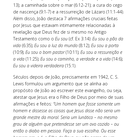
13); a caminhada sobre o mar (6:12-21); a cura do cego
de nascença (9:1-7) e a ressurreição de Lázaro (11:1-44).
Além disso, João destaca 7 afirmações cruciais feitas
por Jesus que estavam intimamente relacionadas à
revelação que Deus fez de si mesmo no Antigo
Testamento como o
Eu sou
(cf. Ex 3:14):
Eu sou o pão da
vida
(6:35);
Eu sou a luz do mundo
(8:12);
Eu sou a porta
(10:9);
Eu sou o bom pastor
(10:11);
Eu sou a ressureição e
a vida
(11:25);
Eu sou o caminho, a verdade e a vida
(14:6);
Eu sou a videira verdadeira
(15:1).
Séculos depois de João, precisamente em 1942, C. S.
Lewis formulou um argumento que se alinha ao
propósito de João ao escrever este evangelho, ou seja,
atestar que Jesus era o Filho de Deus por meio de suas
afirmações e feitos
: “Um homem que fosse somente um
homem e dissesse as coisas que Jesus disse não seria um
grande mestre da moral. Seria um lunático – no mesmo
grau de alguém que pretendesse ser um ovo cozido – ou
então o diabo em pessoa. Faça a sua escolha. Ou esse