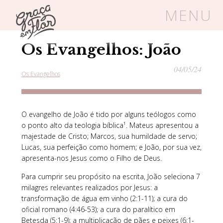
MENU
Home
/
Blog
/
Os Evangelhos
Os Evangelhos: João
Um espaço seguro onde mulheres
cristãs podem florescer em Cristo
04/05/24
Os Evangelhos
Livros
Carrinho
Login
O evangelho de João é tido por alguns teólogos como
o ponto alto da teologia bíblica¹. Mateus apresentou a
majestade de Cristo; Marcos, sua humildade de servo;
BLOG
Lucas, sua perfeição como homem; e João, por sua vez,
apresenta-nos Jesus como o Filho de Deus.
SOBRE
Para cumprir seu propósito na escrita, João seleciona 7
milagres relevantes realizados por Jesus: a
transformação de água em vinho (2:1-11); a cura do
FRUTÍFERAS
oficial romano (4:46-53); a cura do paralítico em
Betesda (5:1-9); a multiplicação de pães e peixes (6:1-