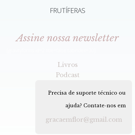
FRUTÍFERAS
Assine nossa newsletter
[gravityforms id=2 title=false tabindex=30]
Livros
Podcast
Precisa de suporte técnico ou
ajuda? Contate-nos em
gracaemflor@gmail.com