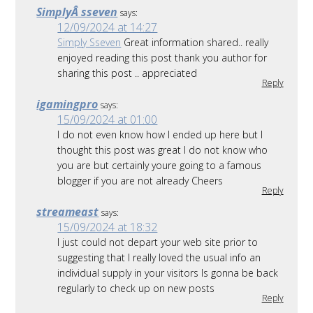
SimplyÂ sseven
says:
12/09/2024 at 14:27
Simply Sseven
Great information shared.. really
enjoyed reading this post thank you author for
sharing this post .. appreciated
Reply
igamingpro
says:
15/09/2024 at 01:00
I do not even know how I ended up here but I
thought this post was great I do not know who
you are but certainly youre going to a famous
blogger if you are not already Cheers
Reply
streameast
says:
15/09/2024 at 18:32
I just could not depart your web site prior to
suggesting that I really loved the usual info an
individual supply in your visitors Is gonna be back
regularly to check up on new posts
Reply