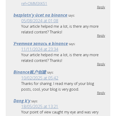
ref=OMM3XK51
Reply
bezplatn'y úcet na binance
says:
05/08/2024 at 01:08
Your article helped me a lot, is there any more
related content? Thanks!
Reply
Учетная запись в binance
says:
11/11/2024 at 23:34
Your article helped me a lot, is there any more
related content? Thanks!
Reply
Binance账户创建
says:
10/02/2025 at 05:42
Thanks for sharing. I read many of your blog
posts, cool, your blog is very good.
Reply
Dang k'y
says:
18/05/2025 at 13:21
Your point of view caught my eye and was very