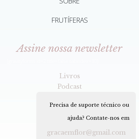
SOBRE
FRUTÍFERAS
Assine nossa newsletter
[gravityforms id=2 title=false tabindex=30]
Livros
Podcast
Precisa de suporte técnico ou
ajuda? Contate-nos em
gracaemflor@gmail.com