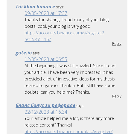
Tài khon binance
says:
09/05/2023 at 17:37
Thanks for sharing. I read many of your blog
posts, cool, your blog is very good.
https://accounts.binance.com/vi/register?
ref=53551167
Reply
gate.io
says:
12/05/2023 at 06:55
At the beginning, I was still puzzled. Since I read
your article, I have been very impressed. It has
provided a lot of innovative ideas for my thesis
related to gate.io. Thank u. But I still have some
doubts, can you help me? Thanks.
Reply
бнанс бонус за рефералв
says:
22/12/2023 at 16:34
Your article helped me a lot, is there any more
related content? Thanks!
https://accounts.binance.com/uk-UA/register?