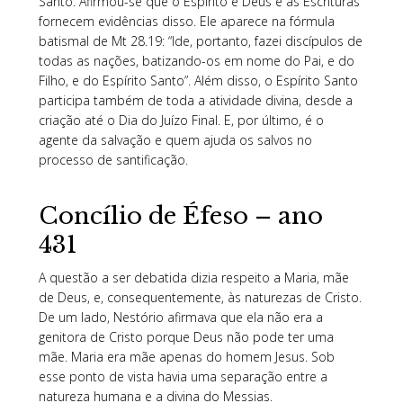
Santo. Afirmou-se que o Espírito é Deus e as Escrituras
fornecem evidências disso. Ele aparece na fórmula
batismal de Mt 28.19: “Ide, portanto, fazei discípulos de
todas as nações, batizando-os em nome do Pai, e do
Filho, e do Espírito Santo”. Além disso, o Espírito Santo
participa também de toda a atividade divina, desde a
criação até o Dia do Juízo Final. E, por último, é o
agente da salvação e quem ajuda os salvos no
processo de santificação.
Concílio de Éfeso – ano
431
A questão a ser debatida dizia respeito a Maria, mãe
de Deus, e, consequentemente, às naturezas de Cristo.
De um lado, Nestório afirmava que ela não era a
genitora de Cristo porque Deus não pode ter uma
mãe. Maria era mãe apenas do homem Jesus. Sob
esse ponto de vista havia uma separação entre a
natureza humana e a divina do Messias.