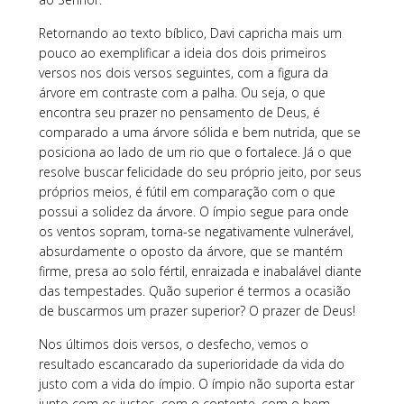
Retornando ao texto bíblico, Davi capricha mais um
pouco ao exemplificar a ideia dos dois primeiros
versos nos dois versos seguintes, com a figura da
árvore em contraste com a palha. Ou seja, o que
encontra seu prazer no pensamento de Deus, é
comparado a uma árvore sólida e bem nutrida, que se
posiciona ao lado de um rio que o fortalece. Já o que
resolve buscar felicidade do seu próprio jeito, por seus
próprios meios, é fútil em comparação com o que
possui a solidez da árvore. O ímpio segue para onde
os ventos sopram, torna-se negativamente vulnerável,
absurdamente o oposto da árvore, que se mantém
firme, presa ao solo fértil, enraizada e inabalável diante
das tempestades. Quão superior é termos a ocasião
de buscarmos um prazer superior? O prazer de Deus!
Nos últimos dois versos, o desfecho, vemos o
resultado escancarado da superioridade da vida do
justo com a vida do ímpio. O ímpio não suporta estar
junto com os justos, com o contente, com o bem-