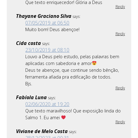
Que texto enriquecedor! Glória a Deus
Reply
Thayane Graciano Silva
says:
07/05/2019 at 06:50
Muito bom! Deus abençoe!
Reply
Cida costa
says:
23/10/2019 at 08:10
Louvo a Deus pelo estudo, pelas palavras bem
aplicadas com sabedoria e amor
Deus te abençoe, que continue sendo bênção,
ferramenta afiada pra edificação de todos.
Bjs.
Reply
Fabíola Luna
says:
02/06/2020 at 19:20
Que texto maravilhoso! Que exposição linda do
Salmo 1. Eu amei
Reply
Viviane de Melo Costa
says:
28/12/2023 at 00:31