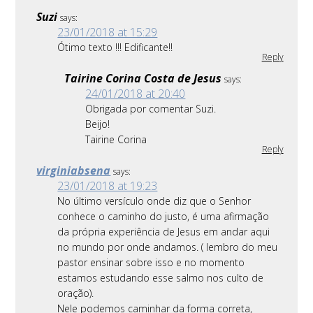
Suzi
says:
23/01/2018 at 15:29
Ótimo texto !!! Edificante!!
Reply
Tairine Corina Costa de Jesus
says:
24/01/2018 at 20:40
Obrigada por comentar Suzi.
Beijo!
Tairine Corina
Reply
virginiabsena
says:
23/01/2018 at 19:23
No último versículo onde diz que o Senhor
conhece o caminho do justo, é uma afirmação
da própria experiência de Jesus em andar aqui
no mundo por onde andamos. ( lembro do meu
pastor ensinar sobre isso e no momento
estamos estudando esse salmo nos culto de
oração).
Nele podemos caminhar da forma correta,