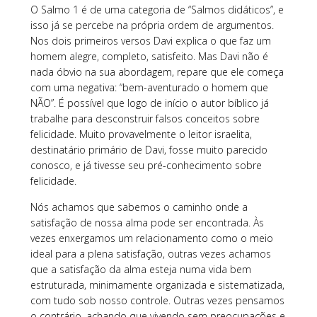
O Salmo 1 é de uma categoria de “Salmos didáticos”, e
isso já se percebe na própria ordem de argumentos.
Nos dois primeiros versos Davi explica o que faz um
homem alegre, completo, satisfeito. Mas Davi não é
nada óbvio na sua abordagem, repare que ele começa
com uma negativa: “bem-aventurado o homem que
NÃO”. É possível que logo de início o autor bíblico já
trabalhe para desconstruir falsos conceitos sobre
felicidade. Muito provavelmente o leitor israelita,
destinatário primário de Davi, fosse muito parecido
conosco, e já tivesse seu pré-conhecimento sobre
felicidade.
Nós achamos que sabemos o caminho onde a
satisfação de nossa alma pode ser encontrada. Às
vezes enxergamos um relacionamento como o meio
ideal para a plena satisfação, outras vezes achamos
que a satisfação da alma esteja numa vida bem
estruturada, minimamente organizada e sistematizada,
com tudo sob nosso controle. Outras vezes pensamos
o contrário, achando que vivendo sem preocupações e