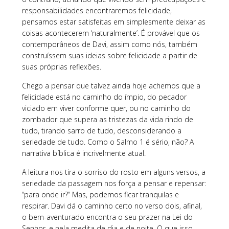
responsabilidades encontraremos felicidade,
pensamos estar satisfeitas em simplesmente deixar as
coisas acontecerem ‘naturalmente’. É provável que os
contemporâneos de Davi, assim como nós, também
construíssem suas ideias sobre felicidade a partir de
suas próprias reflexões.
Chego a pensar que talvez ainda hoje achemos que a
felicidade está no caminho do ímpio, do pecador
viciado em viver conforme quer, ou no caminho do
zombador que supera as tristezas da vida rindo de
tudo, tirando sarro de tudo, desconsiderando a
seriedade de tudo. Como o Salmo 1 é sério, não? A
narrativa bíblica é incrivelmente atual.
A leitura nos tira o sorriso do rosto em alguns versos, a
seriedade da passagem nos força a pensar e repensar:
“para onde ir?” Mas, podemos ficar tranquilas e
respirar. Davi dá o caminho certo no verso dois, afinal,
o bem-aventurado encontra o seu prazer na Lei do
Senhor, e nela medita de dia e de noite. O que isso