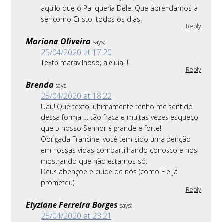
aquilo que o Pai queria Dele. Que aprendamos a
ser como Cristo, todos os dias.
Reply
Mariana Oliveira
says:
25/04/2020 at 17:20
Texto maravilhoso; aleluia! !
Reply
Brenda
says:
25/04/2020 at 18:22
Uau! Que texto, ultimamente tenho me sentido
dessa forma … tão fraca e muitas vezes esqueço
que o nosso Senhor é grande e forte!
Obrigada Francine, você tem sido uma benção
em nossas vidas compartilhando conosco e nos
mostrando que não estamos só.
Deus abençoe e cuide de nós (como Ele já
prometeu).
Reply
Elyziane Ferreira Borges
says:
25/04/2020 at 23:21