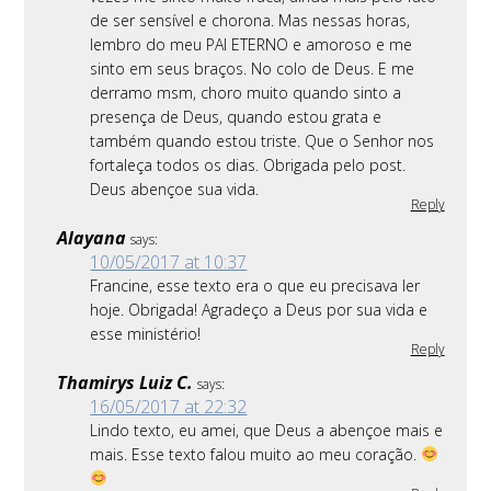
de ser sensível e chorona. Mas nessas horas,
lembro do meu PAI ETERNO e amoroso e me
sinto em seus braços. No colo de Deus. E me
derramo msm, choro muito quando sinto a
presença de Deus, quando estou grata e
também quando estou triste. Que o Senhor nos
fortaleça todos os dias. Obrigada pelo post.
Deus abençoe sua vida.
Reply
Alayana
says:
10/05/2017 at 10:37
Francine, esse texto era o que eu precisava ler
hoje. Obrigada! Agradeço a Deus por sua vida e
esse ministério!
Reply
Thamirys Luiz C.
says:
16/05/2017 at 22:32
Lindo texto, eu amei, que Deus a abençoe mais e
mais. Esse texto falou muito ao meu coração.