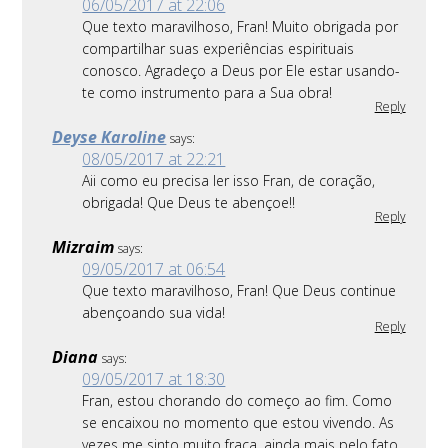
06/05/2017 at 22:06
Que texto maravilhoso, Fran! Muito obrigada por
compartilhar suas experiências espirituais
conosco. Agradeço a Deus por Ele estar usando-
te como instrumento para a Sua obra!
Reply
Deyse Karoline
says:
08/05/2017 at 22:21
Aii como eu precisa ler isso Fran, de coração,
obrigada! Que Deus te abençoe!!
Reply
Mizraim
says:
09/05/2017 at 06:54
Que texto maravilhoso, Fran! Que Deus continue
abençoando sua vida!
Reply
Diana
says:
09/05/2017 at 18:30
Fran, estou chorando do começo ao fim. Como
se encaixou no momento que estou vivendo. As
vezes me sinto muito fraca, ainda mais pelo fato