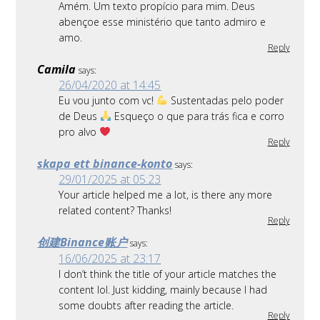
Amém. Um texto propício para mim. Deus
abençoe esse ministério que tanto admiro e
amo.
Reply
Camila
says:
26/04/2020 at 14:45
Eu vou junto com vc!
Sustentadas pelo poder
de Deus
Esqueço o que para trás fica e corro
pro alvo
Reply
skapa ett binance-konto
says:
29/01/2025 at 05:23
Your article helped me a lot, is there any more
related content? Thanks!
Reply
创建Binance账户
says:
16/06/2025 at 23:17
I don’t think the title of your article matches the
content lol. Just kidding, mainly because I had
some doubts after reading the article.
Reply