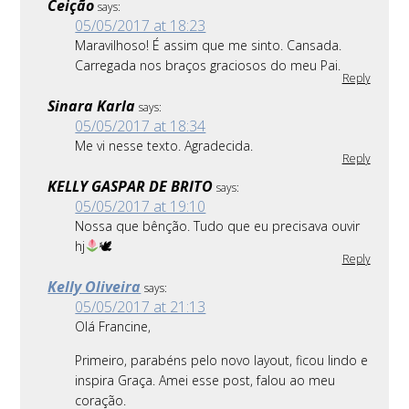
Ceição
says:
05/05/2017 at 18:23
Maravilhoso! É assim que me sinto. Cansada.
Carregada nos braços graciosos do meu Pai.
Reply
Sinara Karla
says:
05/05/2017 at 18:34
Me vi nesse texto. Agradecida.
Reply
KELLY GASPAR DE BRITO
says:
05/05/2017 at 19:10
Nossa que bênção. Tudo que eu precisava ouvir
hj
🕊
Reply
Kelly Oliveira
says:
05/05/2017 at 21:13
Olá Francine,
Primeiro, parabéns pelo novo layout, ficou lindo e
inspira Graça. Amei esse post, falou ao meu
coração.