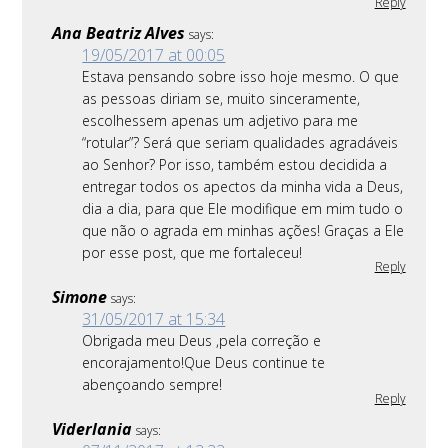
Reply
Ana Beatriz Alves
says:
19/05/2017 at 00:05
Estava pensando sobre isso hoje mesmo. O que
as pessoas diriam se, muito sinceramente,
escolhessem apenas um adjetivo para me
“rotular”? Será que seriam qualidades agradáveis
ao Senhor? Por isso, também estou decidida a
entregar todos os apectos da minha vida a Deus,
dia a dia, para que Ele modifique em mim tudo o
que não o agrada em minhas ações! Graças a Ele
por esse post, que me fortaleceu!
Reply
Simone
says:
31/05/2017 at 15:34
Obrigada meu Deus ,pela correção e
encorajamento!Que Deus continue te
abençoando sempre!
Reply
Viderlania
says: