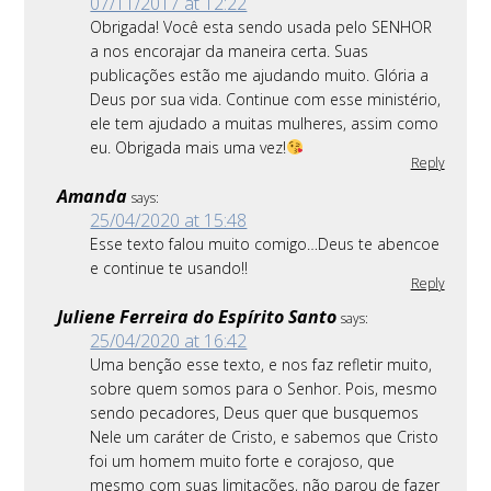
07/11/2017 at 12:22
Obrigada! Você esta sendo usada pelo SENHOR
a nos encorajar da maneira certa. Suas
publicações estão me ajudando muito. Glória a
Deus por sua vida. Continue com esse ministério,
ele tem ajudado a muitas mulheres, assim como
eu. Obrigada mais uma vez!
Reply
Amanda
says:
25/04/2020 at 15:48
Esse texto falou muito comigo…Deus te abencoe
e continue te usando!!
Reply
Juliene Ferreira do Espírito Santo
says:
25/04/2020 at 16:42
Uma benção esse texto, e nos faz refletir muito,
sobre quem somos para o Senhor. Pois, mesmo
sendo pecadores, Deus quer que busquemos
Nele um caráter de Cristo, e sabemos que Cristo
foi um homem muito forte e corajoso, que
mesmo com suas limitações, não parou de fazer