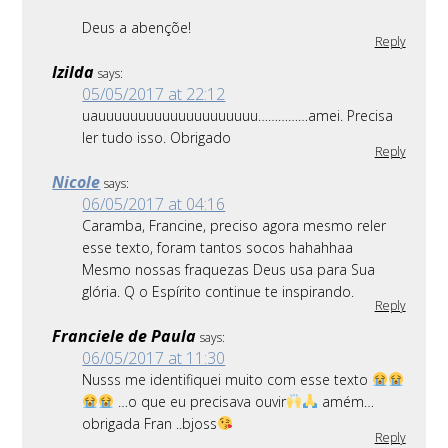
Deus a abençõe!
Reply
Izilda
says:
05/05/2017 at 22:12
uauuuuuuuuuuuuuuuuuuuu……………amei. Precisa
ler tudo isso. Obrigado
Reply
Nicole
says:
06/05/2017 at 04:16
Caramba, Francine, preciso agora mesmo reler
esse texto, foram tantos socos hahahhaa
Mesmo nossas fraquezas Deus usa para Sua
glória. Q o Espírito continue te inspirando.
Reply
Franciele de Paula
says:
06/05/2017 at 11:30
Nusss me identifiquei muito com esse texto
…o que eu precisava ouvir
amém…
obrigada Fran ..bjoss
Reply