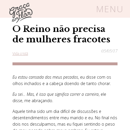
MENU
Home
/
Blog
/
Featured
O Reino não precisa
Um espaço seguro onde mulheres
cristãs podem florescer em Cristo
de mulheres fracotes
05/05/17
Vida cristã
Livros
Carrinho
Login
Eu estou cansada dos meus pecados
, eu disse com os
BLOG
olhos inchados e a cabeça doendo de tanto chorar.
Eu sei… Mas, é isso que significa correr a carreira
, ele
disse, me abraçando.
SOBRE
Aquele tinha sido um dia difícil de discussões e
desentendimentos entre meu marido e eu. No final nós
FRUTÍFERAS
dois nos desculpamos, mas eu fiquei sentindo o peso