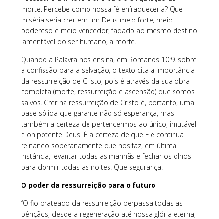
morte. Percebe como nossa fé enfraqueceria? Que
miséria seria crer em um Deus meio forte, meio
poderoso e meio vencedor, fadado ao mesmo destino
lamentável do ser humano, a morte.
Quando a Palavra nos ensina, em Romanos 10:9, sobre
a confissão para a salvação, o texto cita a importância
da ressurreição de Cristo, pois é através da sua obra
completa (morte, ressurreição e ascensão) que somos
salvos. Crer na ressurreição de Cristo é, portanto, uma
base sólida que garante não só esperança, mas
também a certeza de pertencermos ao único, imutável
e onipotente Deus. É a certeza de que Ele continua
reinando soberanamente que nos faz, em última
instância, levantar todas as manhãs e fechar os olhos
para dormir todas as noites. Que segurança!
O poder da ressurreição para o futuro
“O fio prateado da ressurreição perpassa todas as
bênçãos, desde a regeneração até nossa glória eterna,