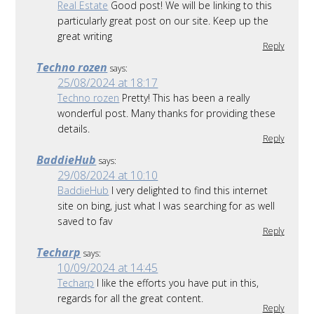
Real Estate
Good post! We will be linking to this
particularly great post on our site. Keep up the
great writing
Reply
Techno rozen
says:
25/08/2024 at 18:17
Techno rozen
Pretty! This has been a really
wonderful post. Many thanks for providing these
details.
Reply
BaddieHub
says:
29/08/2024 at 10:10
BaddieHub
I very delighted to find this internet
site on bing, just what I was searching for as well
saved to fav
Reply
Techarp
says:
10/09/2024 at 14:45
Techarp
I like the efforts you have put in this,
regards for all the great content.
Reply