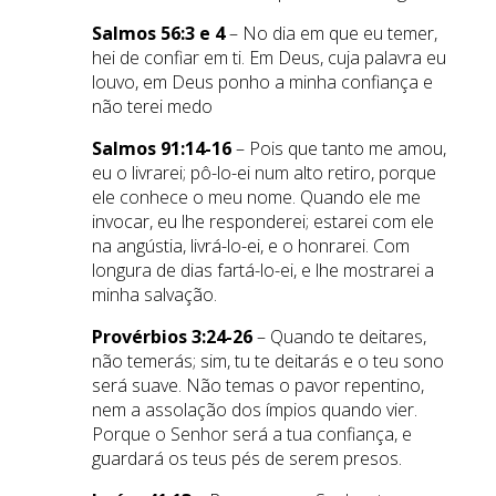
Salmos 56:3 e 4
– No dia em que eu temer,
hei de confiar em ti. Em Deus, cuja palavra eu
louvo, em Deus ponho a minha confiança e
não terei medo
Salmos 91:14-16
– Pois que tanto me amou,
eu o livrarei; pô-lo-ei num alto retiro, porque
ele conhece o meu nome. Quando ele me
invocar, eu lhe responderei; estarei com ele
na angústia, livrá-lo-ei, e o honrarei. Com
longura de dias fartá-lo-ei, e lhe mostrarei a
minha salvação.
Provérbios 3:24-26
– Quando te deitares,
não temerás; sim, tu te deitarás e o teu sono
será suave. Não temas o pavor repentino,
nem a assolação dos ímpios quando vier.
Porque o Senhor será a tua confiança, e
guardará os teus pés de serem presos.