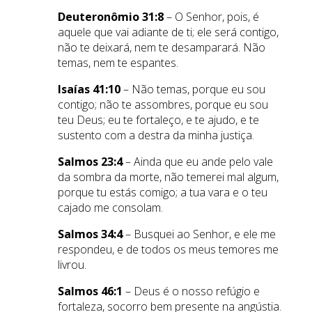
Deuteronômio 31:8
– O Senhor, pois, é
aquele que vai adiante de ti; ele será contigo,
não te deixará, nem te desamparará. Não
temas, nem te espantes.
Isaías 41:10
– Não temas, porque eu sou
contigo; não te assombres, porque eu sou
teu Deus; eu te fortaleço, e te ajudo, e te
sustento com a destra da minha justiça.
Salmos 23:4
– Ainda que eu ande pelo vale
da sombra da morte, não temerei mal algum,
porque tu estás comigo; a tua vara e o teu
cajado me consolam.
Salmos 34:4
– Busquei ao Senhor, e ele me
respondeu, e de todos os meus temores me
livrou.
Salmos 46:1
– Deus é o nosso refúgio e
fortaleza, socorro bem presente na angústia.