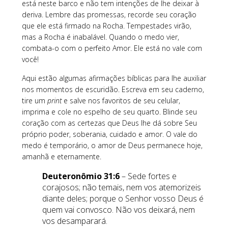
está neste barco e não tem intenções de lhe deixar à
deriva. Lembre das promessas, recorde seu coração
que ele está firmado na Rocha. Tempestades virão,
mas a Rocha é inabalável. Quando o medo vier,
combata-o com o perfeito Amor. Ele está no vale com
você!
Aqui estão algumas afirmações bíblicas para lhe auxiliar
nos momentos de escuridão. Escreva em seu caderno,
tire um
print
e salve nos favoritos de seu celular,
imprima e cole no espelho de seu quarto. Blinde seu
coração com as certezas que Deus lhe dá sobre Seu
próprio poder, soberania, cuidado e amor. O vale do
medo é temporário, o amor de Deus permanece hoje,
amanhã e eternamente.
Deuteronômio 31:6
– Sede fortes e
corajosos; não temais, nem vos atemorizeis
diante deles; porque o Senhor vosso Deus é
quem vai convosco. Não vos deixará, nem
vos desamparará.