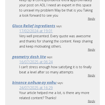
your post on AOL I need an expert in this space
to unravel my problem May be that is you Taking
a look forward to see you
Reply
Gluco Relief ingredients
says:
17/02/2024 at 19:01
Very well presented. Every quote was awesome
and thanks for sharing the content. Keep sharing
and keep motivating others.
Reply
geometry dash lite
says:
16/07/2025 at 06:24
I can’t stress enough how satisfying it is to finally
beat a level after so many attempts
Reply
binance алдым-ау коды
says:
24/07/2025 at 16:29
Your article helped me a lot, is there any more
related content? Thanks!
Reply