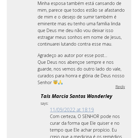
Minha esposa também está cansando de
mim, parece que todos estão se afastando
de mim e o desejo de sumir também é
eminente mas eu tenho uma família linda
que Deus me deu não vou deixar isso
estragar meus sonhos em nome de Jesus,
continuarei lutando contra esse mau.
Agradeço ao autor por esse post…
Que Deus nos abençoe sempre e nos
guarde, nos vemos do outro lado do vale,
curados para honra e glória de Deus nosso
Senhor
Reply
Taís Marcia Santos Wanderley
says:
11/09/2022 at 18:19
Com certeza, O SENHOR pode nos
curar da forma que Ele quiser e no
tempo que Ele achar propício. Eu
creio que a medicina é os remédios