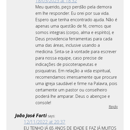
18/03/2023 at 18:32
Meu querido, peço perdão pela demora
em lhe responder. Eu orei por sua vida.
Espero que tenha encontrado ajuda. Não é
apenas uma questão de fé, cremos que
somos integrais (corpo, alma e espírito), e
Deus providencia ferramentas para cada
uma das áreas, inclusive usando a
medicina. Sinta-se à vontade para escrever
para nossa equipe, caso precise de
indicações de psicoterapeutas e
psiquiatras. Em relação a vida espiritual,
recomendamos imensamente que procure
uma igreja saudável e firme na Palavra, pois
certamente um pastor ou conselheiro
poderá lhe amparar. Deus o abençoe e
console!
Reply
João José Forti
says:
12/11/2022 at 20:37
EU TENHO JÁ 65 ANOS DE IDADE E FAZ JÁ MUITOS