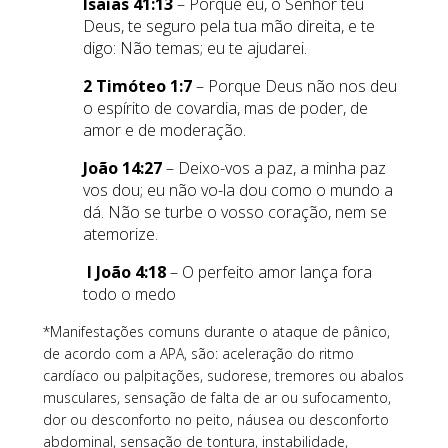
Isaías 41:13
– Porque eu, o Senhor teu
Deus, te seguro pela tua mão direita, e te
digo: Não temas; eu te ajudarei.
2 Timóteo 1:7
– Porque Deus não nos deu
o espírito de covardia, mas de poder, de
amor e de moderação.
João 14:27
– Deixo-vos a paz, a minha paz
vos dou; eu não vo-la dou como o mundo a
dá. Não se turbe o vosso coração, nem se
atemorize.
I João 4:18
– O perfeito amor lança fora
todo o medo
*Manifestações comuns durante o ataque de pânico,
de acordo com a APA, são: aceleração do ritmo
cardíaco ou palpitações, sudorese, tremores ou abalos
musculares, sensação de falta de ar ou sufocamento,
dor ou desconforto no peito, náusea ou desconforto
abdominal, sensação de tontura, instabilidade,