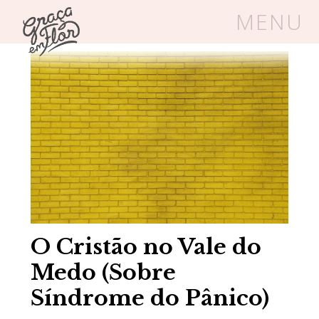
MENU
Home
/
Blog
/
Saúde Mental
Um espaço seguro onde mulheres
cristãs podem florescer em Cristo
Livros
Carrinho
Login
BLOG
O Cristão no Vale do
SOBRE
Medo (Sobre
Síndrome do Pânico)
FRUTÍFERAS