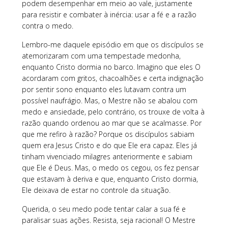
podem desempenhar em meio ao vale, justamente
para resistir e combater à inércia: usar a fé e a razão
contra o medo.
Lembro-me daquele episódio em que os discípulos se
atemorizaram com uma tempestade medonha,
enquanto Cristo dormia no barco. Imagino que eles O
acordaram com gritos, chacoalhões e certa indignação
por sentir sono enquanto eles lutavam contra um
possível naufrágio. Mas, o Mestre não se abalou com
medo e ansiedade, pelo contrário, os trouxe de volta à
razão quando ordenou ao mar que se acalmasse. Por
que me refiro à razão? Porque os discípulos sabiam
quem era Jesus Cristo e do que Ele era capaz. Eles já
tinham vivenciado milagres anteriormente e sabiam
que Ele é Deus. Mas, o medo os cegou, os fez pensar
que estavam à deriva e que, enquanto Cristo dormia,
Ele deixava de estar no controle da situação.
Querida, o seu medo pode tentar calar a sua fé e
paralisar suas ações. Resista, seja racional! O Mestre