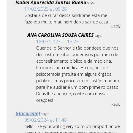
Isabel Aparecida Santos Bueno
says:
17/03/2023 at 09:28
Gostaria de curar dessa síndrome esta me
fazendo muito mau nem deixa sair de casa .
Reply
ANA CAROLINA SOUZA CAIRES
says:
18/03/2023 at 18:23
Querida, o Senhor é tão bondoso que nos
deu instrumentos poderosos por meio de
aconselhamento bíblico e da medicina.
Procure ajuda médica. Há opções de
psicoterapia gratuita em alguns órgãos
públicos, mas procurar um cristão maduro
para lhe auxiliar é um bom primeiro passo.
Deus lhe abençoe, conte com nossas
orações!
Reply
Glucorelief
says:
09/02/2024 at 11:48
helloI like your writing very so much proportion we
keep up a correspondence extra approximately