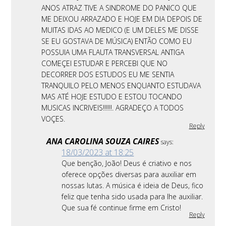
ANOS ATRAZ TIVE A SINDROME DO PANICO QUE
ME DEIXOU ARRAZADO E HOJE EM DIA DEPOIS DE
MUITAS IDAS AO MEDICO (E UM DELES ME DISSE
SE EU GOSTAVA DE MÚSICA) ENTÃO COMO EU
POSSUIA UMA FLAUTA TRANSVERSAL ANTIGA
COMEÇEI ESTUDAR E PERCEBI QUE NO
DECORRER DOS ESTUDOS EU ME SENTIA
TRANQUILO PELO MENOS ENQUANTO ESTUDAVA
MAS ATÉ HOJE ESTUDO E ESTOU TOCANDO
MUSICAS INCRIVEIS!!!!!!. AGRADEÇO A TODOS
VOÇES.
Reply
ANA CAROLINA SOUZA CAIRES
says:
18/03/2023 at 18:25
Que benção, João! Deus é criativo e nos
oferece opções diversas para auxiliar em
nossas lutas. A música é ideia de Deus, fico
feliz que tenha sido usada para lhe auxiliar.
Que sua fé continue firme em Cristo!
Reply