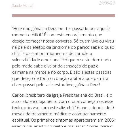
29/09/23
Saúde Mental
“Hoje dou glórias a Deus por ter passado por aquele
momento difícil.” É com este encorajamento que
desejo começar nossa conversa. Só quem vive ou viveu
na pele os efeitos da síndrome do pânico sabe o quão
difícil é passar por momentos de completa
vulnerabilidade emocional. Só quem se viu dominado
pelo medo sabe o valor da sensação de paz e
calmaria na mente e no corpo. E são a estas pessoas
que desejo de todo o coração a vitória que permita
dizer: passei pelo vale, estou livre, glória a Deus!
Carlos, presbítero da Igreja Presbiteriana do Brasil, é o
autor do encorajamento com o qual começamos esse
texto, pois vive com este alívio há 16 anos, depois de 9
meses de tratamento médico e acompanhamento
espiritual. Os primeiros sintomas apareceram em 2006:
visão turva, aperto no peito e mal estar. Correu para o