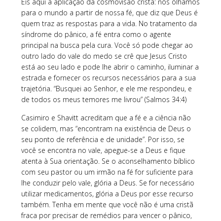
Eis aqui a aplicação da cosmovisão cristã: nós olhamos
para o mundo a partir de nossa fé, que diz que Deus é
quem traz as respostas para a vida. No tratamento da
síndrome do pânico, a fé entra como o agente
principal na busca pela cura. Você só pode chegar ao
outro lado do vale do medo se crê que Jesus Cristo
está ao seu lado e pode lhe abrir o caminho, iluminar a
estrada e fornecer os recursos necessários para a sua
trajetória. “Busquei ao Senhor, e ele me respondeu, e
de todos os meus temores me livrou” (Salmos 34:4)
Casimiro e Shavitt acreditam que a fé e a ciência não
se colidem, mas “encontram na existência de Deus o
seu ponto de referência e de unidade”. Por isso, se
você se encontra no vale, apegue-se a Deus e fique
atenta à Sua orientação. Se o aconselhamento bíblico
com seu pastor ou um irmão na fé for suficiente para
lhe conduzir pelo vale, glória a Deus. Se for necessário
utilizar medicamentos, glória a Deus por esse recurso
também. Tenha em mente que você não é uma cristã
fraca por precisar de remédios para vencer o pânico,