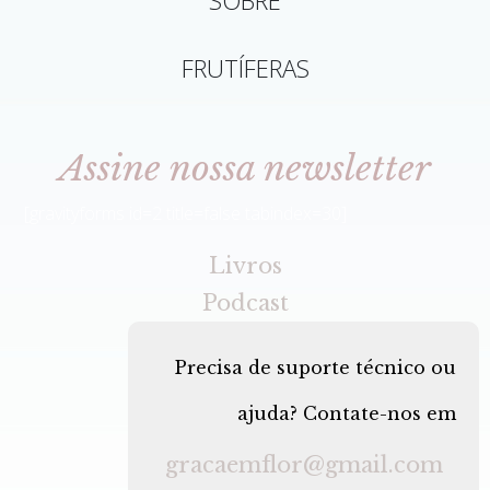
FRUTÍFERAS
Assine nossa newsletter
[gravityforms id=2 title=false tabindex=30]
Livros
Podcast
Precisa de suporte técnico ou
ajuda? Contate-nos em
gracaemflor@gmail.com