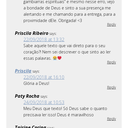
gambiarras espirituais” e mesmo nesse erro, vejo
a bondade de Deus e sinto a sua presença me
alertando e me chamando para a entrega, para a
proximidade dEle. Obrigada! <3
Reply
Priscila Ribeiro
says:
22/09/2018 at 13:32
Sabe aquele texto que vai direto para o seu
coração?! Nem sei descrever o que sinto ao ler
essas palavras.
Reply
Priscila
says:
22/09/2018 at 16:10
Glória a Deus!
Reply
Paty Rocha
says:
24/09/2018 at 10:53
Meu Deus que texto! Só Deus sabe o quanto
precisava ler isso! Deus é maravilhoso
Reply
Tairine Corina
says: