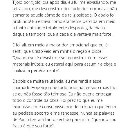
Tijolo por tijolo, dia após dia, eu fui me esvaziando, me
retraindo, me desconstruindo. Tudo desmoronava, não
somente aquele cômodo da religiosidade. O abalo foi
profundo! Eu estava completamente perdida em meio
a tanto entulho e totalmente desprotegida diante
daquele temporal que a cada dia ventava mais forte.
E foi ali, em meio à maior dor emocional que eu já
senti, que Cristo veio em minha direção e disse:
“Quando você desistir de se reconstruir com esses
materiais inúteis, eu estarei aqui para assumir a obra e
finalizá-la perfeitamente”.
Depois de muita relutância, eu me rendi a esse
chamado.Hoje vejo que tudo poderia ter sido mais fácil
se eu não fosse tão teimosa. Eu não queria entregar
todo o controle da obra. Foi preciso que eu me
exaurisse e me consumisse por dentro para que enfim
eu pedisse socorro e me rendesse. Nunca as palavras
de Paulo fizeram tanto sentido para mim: “quando sou
fraco é que sou forte”.