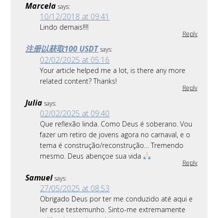
Marcela
says:
10/12/2018 at 09:41
Lindo demais!!!!
Reply
注册以获取100 USDT
says:
02/02/2025 at 05:16
Your article helped me a lot, is there any more
related content? Thanks!
Reply
Julia
says:
02/02/2025 at 09:40
Que reflexão linda. Como Deus é soberano. Vou
fazer um retiro de jovens agora no carnaval, e o
tema é construção/reconstrução… Tremendo
mesmo. Deus abençoe sua vida
Reply
Samuel
says:
27/05/2025 at 08:53
Obrigado Deus por ter me conduzido até aqui e
ler esse testemunho. Sinto-me extremamente