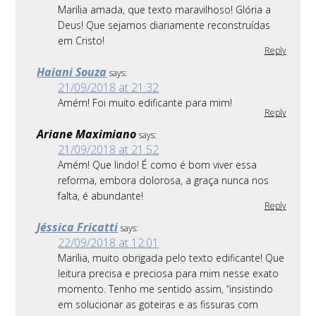
Marília amada, que texto maravilhoso! Glória a
Deus! Que sejamos diariamente reconstruídas
em Cristo!
Reply
Haiani Souza
says:
21/09/2018 at 21:32
Amém! Foi muito edificante para mim!
Reply
Ariane Maximiano
says:
21/09/2018 at 21:52
Amém! Que lindo! É como é bom viver essa
reforma, embora dolorosa, a graça nunca nos
falta, é abundante!
Reply
Jéssica Fricatti
says:
22/09/2018 at 12:01
Marília, muito obrigada pelo texto edificante! Que
leitura precisa e preciosa para mim nesse exato
momento. Tenho me sentido assim, “insistindo
em solucionar as goteiras e as fissuras com