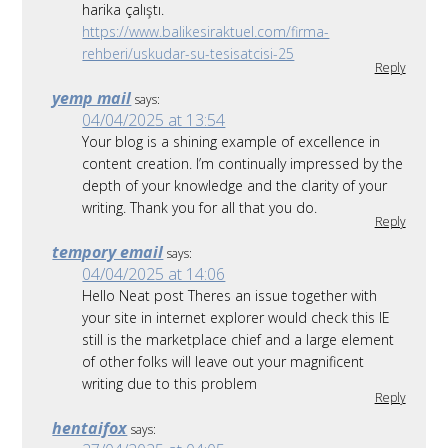
harika çalıştı.
https://www.balikesiraktuel.com/firma-
rehberi/uskudar-su-tesisatcisi-25
Reply
yemp mail
says:
04/04/2025 at 13:54
Your blog is a shining example of excellence in
content creation. I’m continually impressed by the
depth of your knowledge and the clarity of your
writing. Thank you for all that you do.
Reply
tempory email
says:
04/04/2025 at 14:06
Hello Neat post Theres an issue together with
your site in internet explorer would check this IE
still is the marketplace chief and a large element
of other folks will leave out your magnificent
writing due to this problem
Reply
hentaifox
says: