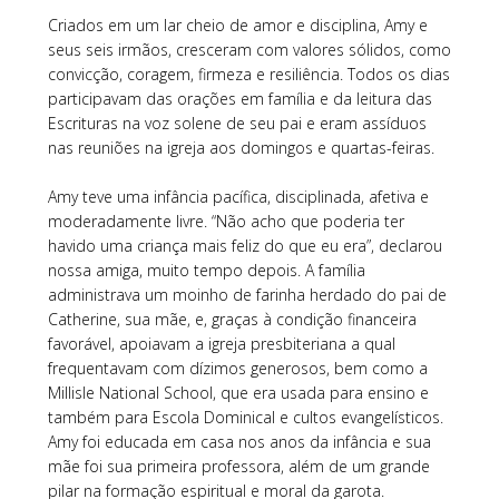
Criados em um lar cheio de amor e disciplina, Amy e
seus seis irmãos, cresceram com valores sólidos, como
convicção, coragem, firmeza e resiliência. Todos os dias
participavam das orações em família e da leitura das
Escrituras na voz solene de seu pai e eram assíduos
nas reuniões na igreja aos domingos e quartas-feiras.
Amy teve uma infância pacífica, disciplinada, afetiva e
moderadamente livre. “Não acho que poderia ter
havido uma criança mais feliz do que eu era”, declarou
nossa amiga, muito tempo depois. A família
administrava um moinho de farinha herdado do pai de
Catherine, sua mãe, e, graças à condição financeira
favorável, apoiavam a igreja presbiteriana a qual
frequentavam com dízimos generosos, bem como a
Millisle National School, que era usada para ensino e
também para Escola Dominical e cultos evangelísticos.
Amy foi educada em casa nos anos da infância e sua
mãe foi sua primeira professora, além de um grande
pilar na formação espiritual e moral da garota.