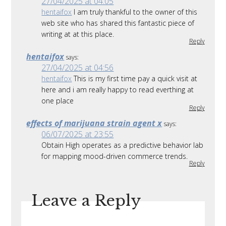
27/04/2025 at 04:05
hentaifox
I am truly thankful to the owner of this
web site who has shared this fantastic piece of
writing at at this place.
Reply
hentaifox
says:
27/04/2025 at 04:56
hentaifox
This is my first time pay a quick visit at
here and i am really happy to read everthing at
one place
Reply
effects of marijuana strain agent x
says:
06/07/2025 at 23:55
Obtain High operates as a predictive behavior lab
for mapping mood-driven commerce trends.
Reply
Leave a Reply