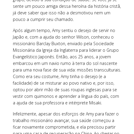
sente um pouco amiga dessa heroína da história cristã,
já deve saber que isso não a desmotivou nem um
pouco a cumprir seu chamado.
Após algum tempo, Amy sentiu o desejo de servir no
Japão e, com a ajuda do senhor Wilson, conheceu o
missionário Barclay Buxton, enviado pela Sociedade
Missionária da Igreja da Inglaterra para liderar o Grupo
Evangelístico Japonês. Então, aos 25 anos, a jovem
embarcou em um navio rumo à terra do sol nascente
para uma nova fase de sua vida: missões transculturais.
Como era seu costume, Amy tinha o desejo (e a
facilidade) de se misturar ao povo nativo e, por isso,
optou por abrir mão de suas roupas inglesas para se
vestir com quimonos e aprender a língua do país, com
a ajuda de sua professora e intérprete Misaki.
Infelizmente, apesar dos esforços de Amy para fazer o
trabalho missionário avançar, sua saúde começou a
ficar novamente comprometida, e ela precisou partir
para uma casa de recuperação na China. Ao chegar no