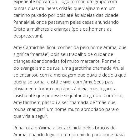
experiente no campo. Logo formou um grupo com
outras duas mulheres cristãs que viajavam em um
carrinho puxado por bois até às aldeias das cidade
Pannaivilai, onde passavam pelas casas anunciando
Cristo a mulheres e crianças (pois os homens as
desprezavam).
Amy Carmichael ficou conhecida pelo nome Amma, que
significa “mamãe”, pois seu trabalho de cuidar de
crianças abandonadas foi muito marcante. Por meio
do evangelismo de rua, uma garotinha chamada Arulai
se encantou com a mensagem que ouviu e decidiu que
queria se tornar cristã e viver com Amy. Seus pais
obviamente foram contrários à ideia, mas a garota
insistiu até que pudesse se juntar ao grupo. Com isso,
Amy também passou a ser chamada de “mãe que
rouba crianças”, um nome muito apropriado para o
que viria a seguir.
Prina foi a próxima a ser acolhida pelos braços de
Amma, quando fugiu do templo hindu para onde havia