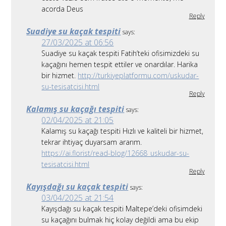
acorda Deus
Reply
Suadiye su kaçak tespiti
says:
27/03/2025 at 06:56
Suadiye su kaçak tespiti Fatih’teki ofisimizdeki su
kaçağını hemen tespit ettiler ve onardılar. Harika
bir hizmet.
http://turkiyeplatformu.com/uskudar-
su-tesisatcisi.html
Reply
Kalamış su kaçağı tespiti
says:
02/04/2025 at 21:05
Kalamış su kaçağı tespiti Hızlı ve kaliteli bir hizmet,
tekrar ihtiyaç duyarsam ararım.
https://ai.florist/read-blog/12668_uskudar-su-
tesisatcisi.html
Reply
Kayışdağı su kaçak tespiti
says:
03/04/2025 at 21:54
Kayışdağı su kaçak tespiti Maltepe’deki ofisimdeki
su kaçağını bulmak hiç kolay değildi ama bu ekip