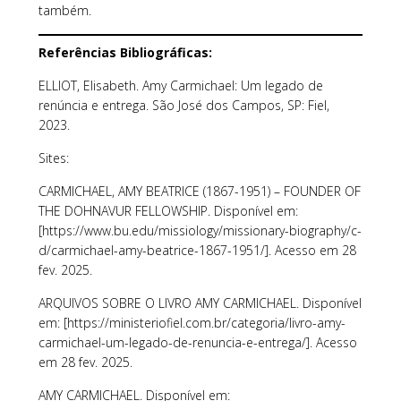
também.
Referências Bibliográficas:
ELLIOT, Elisabeth. Amy Carmichael: Um legado de
renúncia e entrega. São José dos Campos, SP: Fiel,
2023.
Sites:
CARMICHAEL, AMY BEATRICE (1867-1951) – FOUNDER OF
THE DOHNAVUR FELLOWSHIP. Disponível em:
[https://www.bu.edu/missiology/missionary-biography/c-
d/carmichael-amy-beatrice-1867-1951/]. Acesso em 28
fev. 2025.
ARQUIVOS SOBRE O LIVRO AMY CARMICHAEL. Disponível
em: [https://ministeriofiel.com.br/categoria/livro-amy-
carmichael-um-legado-de-renuncia-e-entrega/]. Acesso
em 28 fev. 2025.
AMY CARMICHAEL. Disponível em: