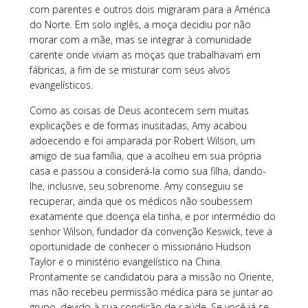
com parentes e outros dois migraram para a América
do Norte. Em solo inglês, a moça decidiu por não
morar com a mãe, mas se integrar à comunidade
carente onde viviam as moças que trabalhavam em
fábricas, a fim de se misturar com seus alvos
evangelísticos.
Como as coisas de Deus acontecem sem muitas
explicações e de formas inusitadas, Amy acabou
adoecendo e foi amparada por Robert Wilson, um
amigo de sua família, que a acolheu em sua própria
casa e passou a considerá-la como sua filha, dando-
lhe, inclusive, seu sobrenome. Amy conseguiu se
recuperar, ainda que os médicos não soubessem
exatamente que doença ela tinha, e por intermédio do
senhor Wilson, fundador da convenção Keswick, teve a
oportunidade de conhecer o missionário Hudson
Taylor e o ministério evangelístico na China.
Prontamente se candidatou para a missão no Oriente,
mas não recebeu permissão médica para se juntar ao
grupo, devido à sua condição de saúde. Se você já se