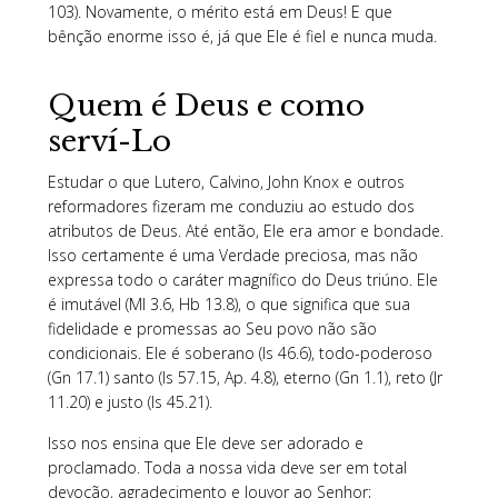
103). Novamente, o mérito está em Deus! E que
bênção enorme isso é, já que Ele é fiel e nunca muda.
Quem é Deus e como
serví-Lo
Estudar o que Lutero, Calvino, John Knox e outros
reformadores fizeram me conduziu ao estudo dos
atributos de Deus. Até então, Ele era amor e bondade.
Isso certamente é uma Verdade preciosa, mas não
expressa todo o caráter magnífico do Deus triúno. Ele
é imutável (Ml 3.6, Hb 13.8), o que significa que sua
fidelidade e promessas ao Seu povo não são
condicionais. Ele é soberano (Is 46.6), todo-poderoso
(Gn 17.1) santo (Is 57.15, Ap. 4.8), eterno (Gn 1.1), reto (Jr
11.20) e justo (Is 45.21).
Isso nos ensina que Ele deve ser adorado e
proclamado. Toda a nossa vida deve ser em total
devoção, agradecimento e louvor ao Senhor;