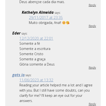
Deus abençoe cada dia mais.
Reply
Kethelyn Almeida
says:
29/11/2017 at 23:35
Muito obrigada, Ana!!
Reply
Eder
says:
12/12/2020 at 22:01
Somente a fé
Somente a escritura
Somente Cristo
Somente a graça
Glória somente a Deus
Reply
gats io
says:
11/06/2023 at 13:32
Reading your article helped me a lot and I agree
with you. But I still have some doubts, can you
clarify for me? I’ll keep an eye out for your
answers.
Reply