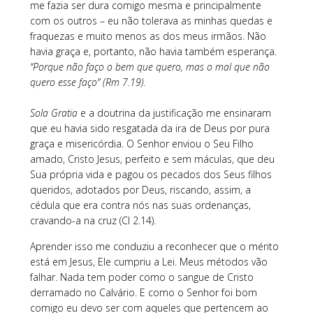
me fazia ser dura comigo mesma e principalmente
com os outros – eu não tolerava as minhas quedas e
fraquezas e muito menos as dos meus irmãos. Não
havia graça e, portanto, não havia também esperança.
“Porque não faço o bem que quero, mas o mal que não
quero esse faço” (Rm 7.19).
Sola Gratia
e a doutrina da justificação me ensinaram
que eu havia sido resgatada da ira de Deus por pura
graça e misericórdia. O Senhor enviou o Seu Filho
amado, Cristo Jesus, perfeito e sem máculas, que deu
Sua própria vida e pagou os pecados dos Seus filhos
queridos, adotados por Deus, riscando, assim, a
cédula que era contra nós nas suas ordenanças,
cravando-a na cruz (Cl 2.14).
Aprender isso me conduziu a reconhecer que o mérito
está em Jesus, Ele cumpriu a Lei. Meus métodos vão
falhar. Nada tem poder como o sangue de Cristo
derramado no Calvário. E como o Senhor foi bom
comigo eu devo ser com aqueles que pertencem ao