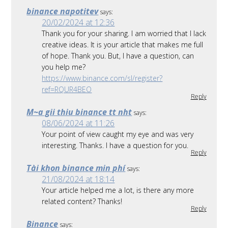
binance napotitev
says:
20/02/2024 at 12:36
Thank you for your sharing. I am worried that I lack
creative ideas. It is your article that makes me full
of hope. Thank you. But, I have a question, can
you help me?
https://www.binance.com/sl/register?
ref=RQUR4BEO
Reply
M~a gii thiu binance tt nht
says:
08/06/2024 at 11:26
Your point of view caught my eye and was very
interesting. Thanks. I have a question for you.
Reply
Tài khon binance min phí
says:
21/08/2024 at 18:14
Your article helped me a lot, is there any more
related content? Thanks!
Reply
Binance
says: