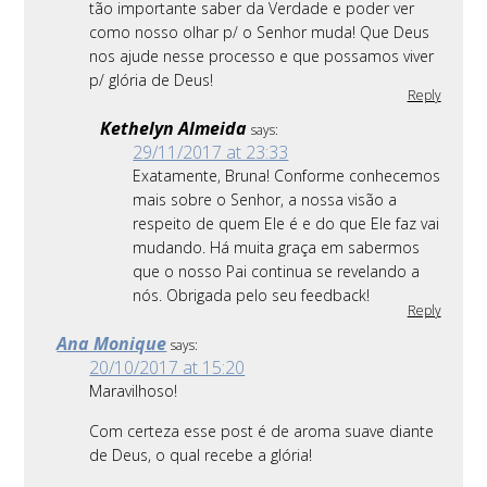
tão importante saber da Verdade e poder ver
como nosso olhar p/ o Senhor muda! Que Deus
nos ajude nesse processo e que possamos viver
p/ glória de Deus!
Reply
Kethelyn Almeida
says:
29/11/2017 at 23:33
Exatamente, Bruna! Conforme conhecemos
mais sobre o Senhor, a nossa visão a
respeito de quem Ele é e do que Ele faz vai
mudando. Há muita graça em sabermos
que o nosso Pai continua se revelando a
nós. Obrigada pelo seu feedback!
Reply
Ana Monique
says:
20/10/2017 at 15:20
Maravilhoso!
Com certeza esse post é de aroma suave diante
de Deus, o qual recebe a glória!