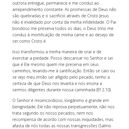
outrora entregue, permanece e me conduz ao
arrependimento constante. As promessas de Deus não
são quebradas e o sacríficio através de Cristo Jesus
não é invalidado por conta da minha infidelidade. O Pai
bondoso me preserva todos os dias, o Deus trino me
conduz à mortificação de minha carne e ao desejo de
ser como Cristo é.
Isso transformou a minha maneira de orar e de
exercitar a piedade. Posso descansar no Senhor e sei
que é Ele mesmo quem me preserva em seus
caminhos, levando-me à santificação. Então se caio ou
se vejo meu irmão ser afligido pelo pecado, tenho a
certeza de que Deus nos levanta e nos ensina a
sermos diligentes durante nossa caminhada (Ef 2.10).
O Senhor é misericordioso, longânimo e grande em
benignidade, Ele não reprova perpetuamente, não nos
trata segundo os nosso pecados, nem nos
recompensa de acordo com nossas iniquidades, mas
afasta de nós todas as nossas transgressões (Salmo