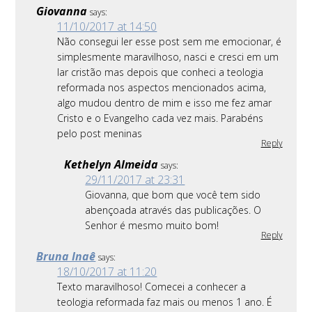
Giovanna
says:
11/10/2017 at 14:50
Não consegui ler esse post sem me emocionar, é
simplesmente maravilhoso, nasci e cresci em um
lar cristão mas depois que conheci a teologia
reformada nos aspectos mencionados acima,
algo mudou dentro de mim e isso me fez amar
Cristo e o Evangelho cada vez mais. Parabéns
pelo post meninas
Reply
Kethelyn Almeida
says:
29/11/2017 at 23:31
Giovanna, que bom que você tem sido
abençoada através das publicações. O
Senhor é mesmo muito bom!
Reply
Bruna Inaê
says:
18/10/2017 at 11:20
Texto maravilhoso! Comecei a conhecer a
teologia reformada faz mais ou menos 1 ano. É