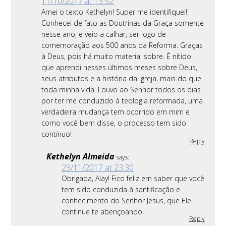
11/10/2017 at 13:52
Amei o texto Kethelyn! Super me identifiquei!
Conhecei de fato as Doutrinas da Graça somente
nesse ano, e veio a calhar, ser logo de
comemoração aos 500 anos da Reforma. Graças
à Deus, pois há muito material sobre. É nítido
que aprendi nesses últimos meses sobre Deus,
seus atributos e a história da igreja, mais do que
toda minha vida. Louvo ao Senhor todos os dias
por ter me conduzido à teologia reformada, uma
verdadeira mudança tem ocorrido em mim e
como você bem disse, o processo tem sido
contínuo!
Reply
Kethelyn Almeida
says:
29/11/2017 at 23:30
Obrigada, Alay! Fico feliz em saber que você
tem sido conduzida à santificação e
conhecimento do Senhor Jesus, que Ele
continue te abençoando.
Reply